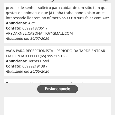
preciso de senhor solteiro para cuidar de um sitio tem que
gostas de animais e que já tenha trabalhando nisto antes
interessado ligarem no número 65999187061 falar com ARY
Anunciante:
ARY
Contato:
65999187061 /
ARYDARNELICASONATTO@GMAIL.COM
Atualizado dia 30/07/2026
VAGA PARA RECEPCIONISTA - PERÍODO DA TARDE ENTRAR
EM CONTATO PELO (65) 99921 9138
Anunciante:
Terras Hotel
Contato:
65999219138 /
Atualizado dia 26/06/2026
Eu e meu marido estamos a procura de serviço em
fazenda. Eu tenho experiência e referência em cantina, ele
tem experiência e referência em lavoura. Passa veneno,
planta, colhe, joga adubo, calcário, nivela, etc... Eu tenho
30 anos ele 29 anos. Temos uma menina de 07 anos que já
frequenta a escola. Temos número de referência caso
precise desde já agradeço!