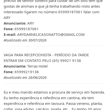
preciso de senhor solteiro para cuidar de um sitio tem que
gostas de animais e que já tenha trabalhando nisto antes
interessado ligarem no número 65999187061 falar com
ARY
Anunciante:
ARY
Fone:
65999187061
E-mail:
ARYDARNELICASONATTO@GMAIL.COM
Atualizado em 30/07/2026
VAGA PARA RECEPCIONISTA - PERÍODO DA TARDE
ENTRAR EM CONTATO PELO (65) 99921 9138
Anunciante:
Terras Hotel
Fone:
65999219138
Atualizado em 26/06/2026
Eu e meu marido estamos a procura de serviço em fazenda.
Eu tenho experiência e referência em cantina, ele tem
experiência e referência em lavoura. Passa veneno, planta,
colhe, joga adubo, calcário, nivela, etc... Eu tenho 30 anos