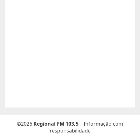
Anunciante:
Alessandra Cristina Batista pinto
Contato:
66996492699 / lorenaiza27112018@gmail.com
Atualizado dia 26/06/2026
Boa safra planejamento agrícola esta contratando
motorista com categoria E..
Anunciante:
boa safra planejamento agricola
Contato:
65999684512 / agropecuariajulu23@gmail.com
Atualizado dia 26/06/2026
Sou Elton Pereira Rocha tenho 38 anos Procuro trabalho de
Caseiro fazenda ou characa eu e minha Esposa -Maria Elsa
Freitas.
Anunciante:
Elton Pereira Rocha
Contato:
65 9 92681768 /
Atualizado dia 26/06/2026
©2026
Regional FM 103,5
| Informação com
responsabilidade