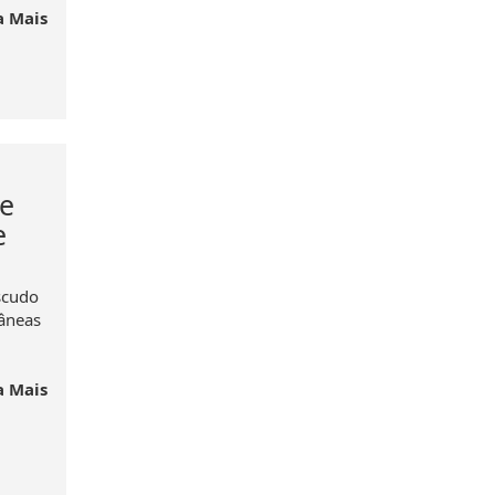
a Mais
e
e
scudo
tâneas
a Mais