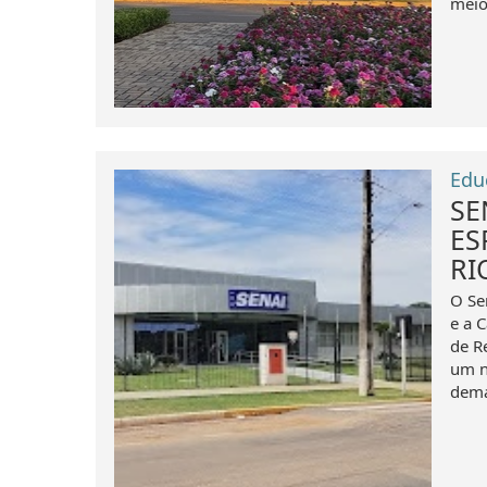
meio
Edu
SE
ES
RI
O Se
e a 
de R
um n
dema