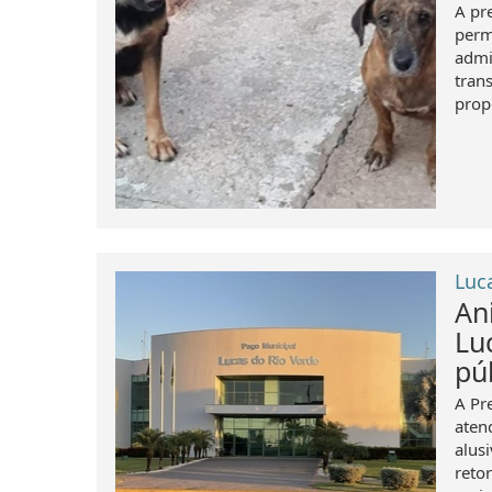
A pr
perm
admi
tran
prop
Luc
An
Lu
púb
A Pr
aten
alus
retor