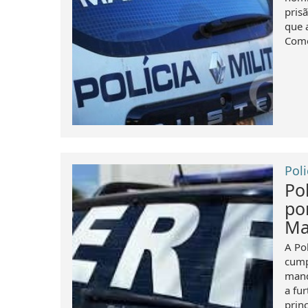
pris
que 
Como
Poli
Pol
po
Ma
A Pol
cump
mand
a fu
princ