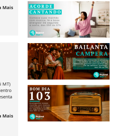
a Mais
i MT)
Centro
esenta
a Mais