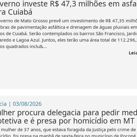
verno investe R$ 47,3 milhões em asfa
ra Cuiabá
verno de Mato Grosso prevê um investimento de R$ 47,35 milh
bras de pavimentação asfáltica e drenagem de águas pluviais em
ros de Cuiabá. Serão contemplados os bairros São Francisco, Jard
aredo e Lagoa Azul. Juntos, eles terão uma área total de 112.296
os quadrados inclu&...
Lei
cia | 03/08/2026
lher procura delegacia para pedir med
otetiva e é presa por homicídio em MT
mulher de 37 anos, que estava foragida da Justiça pelo crime de
cídio, foi presa na manhã de sexta-feira no município de Poconé.