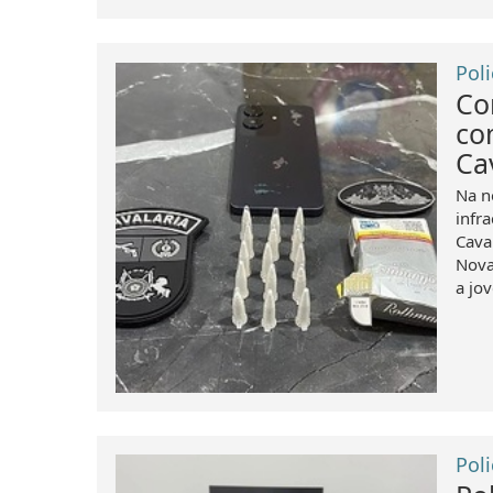
Poli
Co
co
Ca
Na n
infr
Cava
Nova
a jo
Poli