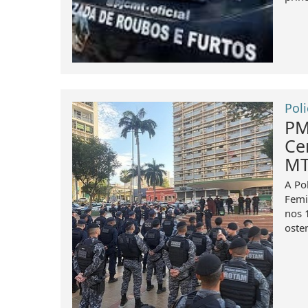
Poli
PM
Ce
M
A Po
Femi
nos 
oste