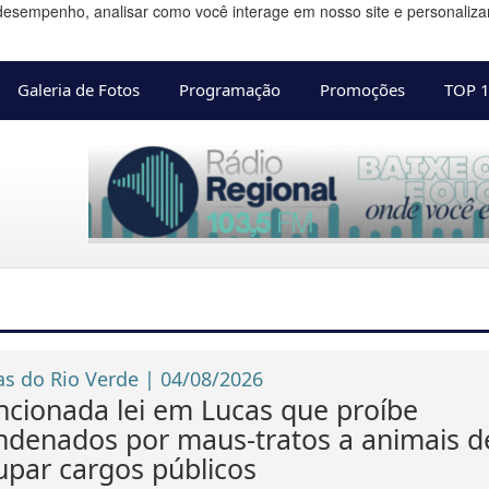
desempenho, analisar como você interage em nosso site e personalizar 
Galeria de Fotos
Programação
Promoções
TOP 
as do Rio Verde | 04/08/2026
ncionada lei em Lucas que proíbe
ndenados por maus-tratos a animais d
upar cargos públicos