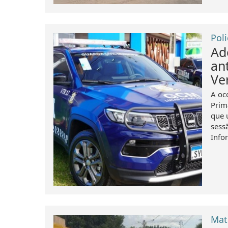
Poli
Ad
an
Ve
A oc
Prim
que 
sess
Infor
Mat