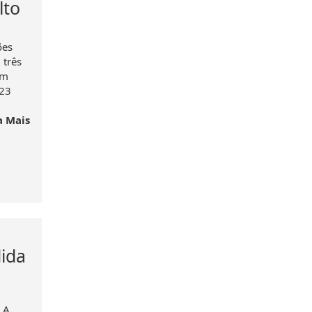
lto
ões
 três
im
,23
a Mais
ida
 A