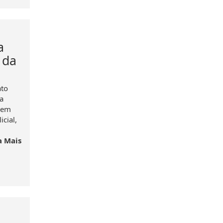
a
 da
ato
a
, em
cial,
a Mais