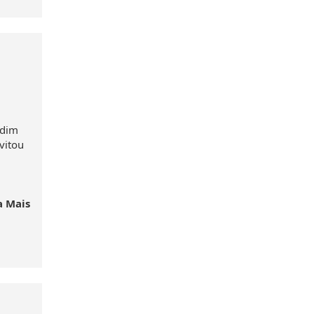
M
rdim
vitou
a Mais