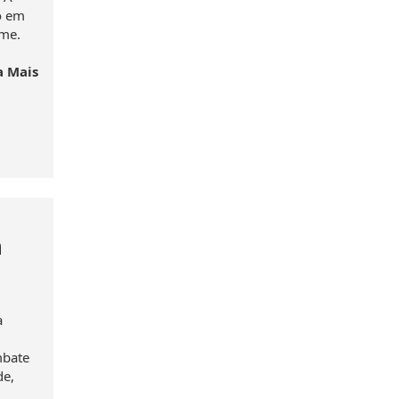
o em
ime.
a Mais
a
a
mbate
de,