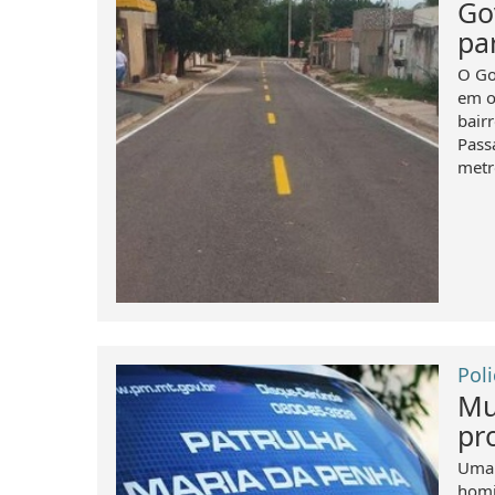
Go
pa
O Go
em o
bair
Pass
metr
Poli
Mu
pr
Uma 
homi