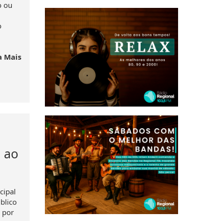
o ou
o
a Mais
 ao
cipal
blico
a por