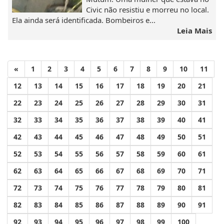
Civic não resistiu e morreu no local.
Ela ainda será identificada. Bombeiros e...
Leia Mais
«
1
2
3
4
5
6
7
8
9
10
11
12
13
14
15
16
17
18
19
20
21
22
23
24
25
26
27
28
29
30
31
32
33
34
35
36
37
38
39
40
41
42
43
44
45
46
47
48
49
50
51
52
53
54
55
56
57
58
59
60
61
62
63
64
65
66
67
68
69
70
71
72
73
74
75
76
77
78
79
80
81
82
83
84
85
86
87
88
89
90
91
92
93
94
95
96
97
98
99
100