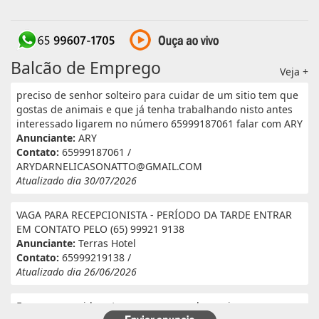
Balcão de Emprego
Veja +
preciso de senhor solteiro para cuidar de um sitio tem que
gostas de animais e que já tenha trabalhando nisto antes
interessado ligarem no número 65999187061 falar com ARY
Anunciante:
ARY
Contato:
65999187061 /
ARYDARNELICASONATTO@GMAIL.COM
Atualizado dia 30/07/2026
VAGA PARA RECEPCIONISTA - PERÍODO DA TARDE ENTRAR
EM CONTATO PELO (65) 99921 9138
Anunciante:
Terras Hotel
Contato:
65999219138 /
Atualizado dia 26/06/2026
Eu e meu marido estamos a procura de serviço em