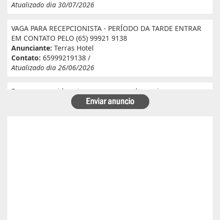
Atualizado dia 30/07/2026
VAGA PARA RECEPCIONISTA - PERÍODO DA TARDE ENTRAR
EM CONTATO PELO (65) 99921 9138
Anunciante:
Terras Hotel
Contato:
65999219138 /
Atualizado dia 26/06/2026
Eu e meu marido estamos a procura de serviço em
fazenda. Eu tenho experiência e referência em cantina, ele
tem experiência e referência em lavoura. Passa veneno,
planta, colhe, joga adubo, calcário, nivela, etc... Eu tenho
30 anos ele 29 anos. Temos uma menina de 07 anos que já
frequenta a escola. Temos número de referência caso
precise desde já agradeço!
Anunciante:
Alessandra Cristina Batista pinto
Contato:
66996492699 / lorenaiza27112018@gmail.com
Atualizado dia 26/06/2026
Boa safra planejamento agrícola esta contratando
motorista com categoria E..