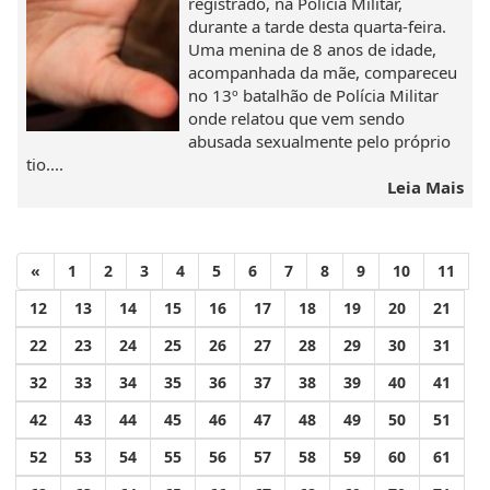
registrado, na Polícia Militar,
durante a tarde desta quarta-feira.
Uma menina de 8 anos de idade,
acompanhada da mãe, compareceu
no 13º batalhão de Polícia Militar
onde relatou que vem sendo
abusada sexualmente pelo próprio
tio....
Leia Mais
«
1
2
3
4
5
6
7
8
9
10
11
12
13
14
15
16
17
18
19
20
21
22
23
24
25
26
27
28
29
30
31
32
33
34
35
36
37
38
39
40
41
42
43
44
45
46
47
48
49
50
51
52
53
54
55
56
57
58
59
60
61