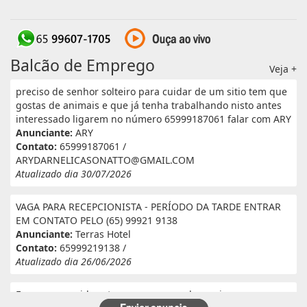
Balcão de Emprego
Veja +
preciso de senhor solteiro para cuidar de um sitio tem que
gostas de animais e que já tenha trabalhando nisto antes
interessado ligarem no número 65999187061 falar com ARY
Anunciante:
ARY
Contato:
65999187061 /
ARYDARNELICASONATTO@GMAIL.COM
Atualizado dia 30/07/2026
VAGA PARA RECEPCIONISTA - PERÍODO DA TARDE ENTRAR
EM CONTATO PELO (65) 99921 9138
Anunciante:
Terras Hotel
Contato:
65999219138 /
Atualizado dia 26/06/2026
Eu e meu marido estamos a procura de serviço em