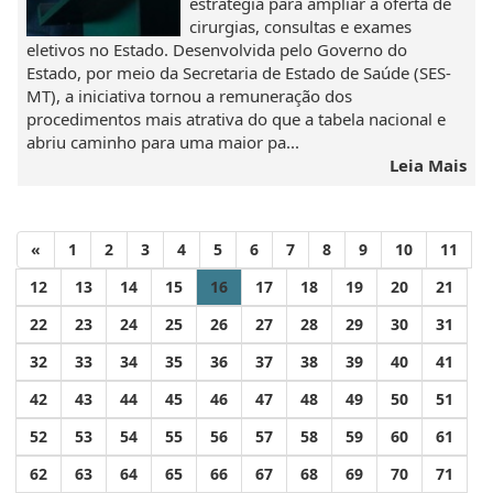
estratégia para ampliar a oferta de
cirurgias, consultas e exames
eletivos no Estado. Desenvolvida pelo Governo do
Estado, por meio da Secretaria de Estado de Saúde (SES-
MT), a iniciativa tornou a remuneração dos
procedimentos mais atrativa do que a tabela nacional e
abriu caminho para uma maior pa...
Leia Mais
«
1
2
3
4
5
6
7
8
9
10
11
12
13
14
15
16
17
18
19
20
21
22
23
24
25
26
27
28
29
30
31
32
33
34
35
36
37
38
39
40
41
42
43
44
45
46
47
48
49
50
51
52
53
54
55
56
57
58
59
60
61
62
63
64
65
66
67
68
69
70
71