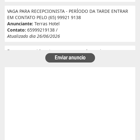
VAGA PARA RECEPCIONISTA - PERÍODO DA TARDE ENTRAR
EM CONTATO PELO (65) 99921 9138
Anunciante:
Terras Hotel
Contato:
65999219138 /
Atualizado dia 26/06/2026
Eu e meu marido estamos a procura de serviço em
fazenda. Eu tenho experiência e referência em cantina, ele
tem experiência e referência em lavoura. Passa veneno,
planta, colhe, joga adubo, calcário, nivela, etc... Eu tenho
30 anos ele 29 anos. Temos uma menina de 07 anos que já
frequenta a escola. Temos número de referência caso
precise desde já agradeço!
Anunciante:
Alessandra Cristina Batista pinto
Contato:
66996492699 / lorenaiza27112018@gmail.com
Atualizado dia 26/06/2026
Boa safra planejamento agrícola esta contratando
motorista com categoria E..
Anunciante:
boa safra planejamento agricola