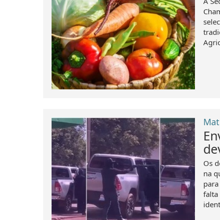
A Sec
Cham
sele
trad
Agri
Mat
En
de
Os do
na q
para
falt
iden