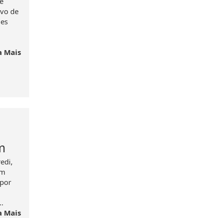
e
ivo de
des
a Mais
m
edi,
em
"por
.
a Mais