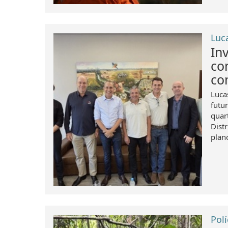
Luc
In
co
co
Luca
futu
quar
Dist
plan
Polí