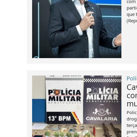
com 
part
que 
(Rep
Polí
Ca
co
mu
Poli
drog
terç
pren