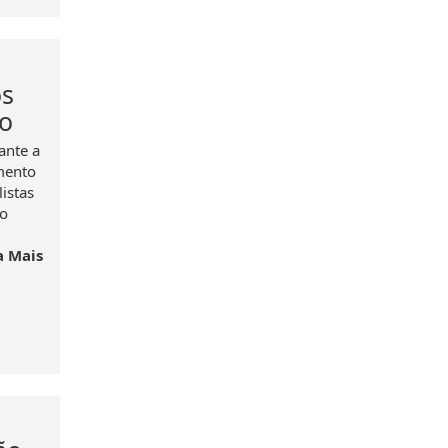
os
to
ante a
mento
istas
to
a Mais