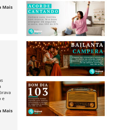
a Mais
as
a
abrava
o e
a Mais