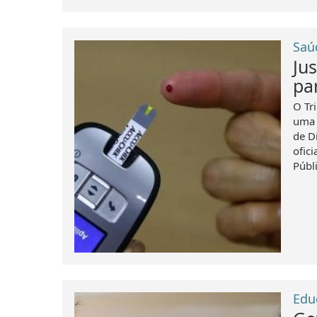
Saú
Ju
pa
O Tr
uma 
de D
ofic
Públi
Edu