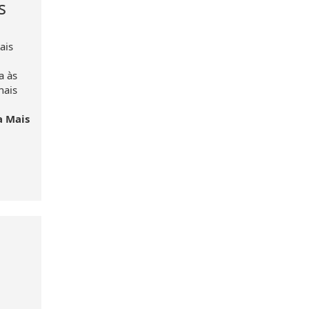
s
ais
a às
nais
a Mais