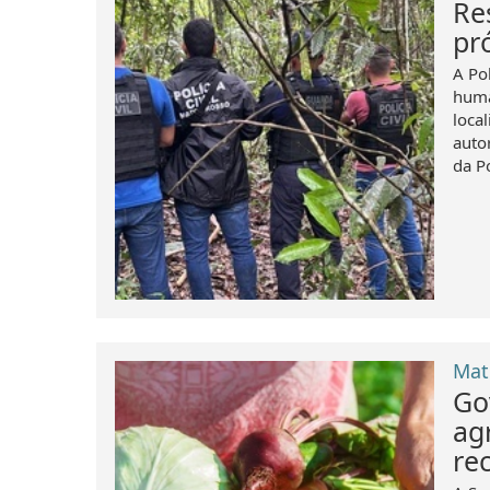
Re
pr
A Pol
huma
loca
auto
da Po
Mat
Go
ag
re