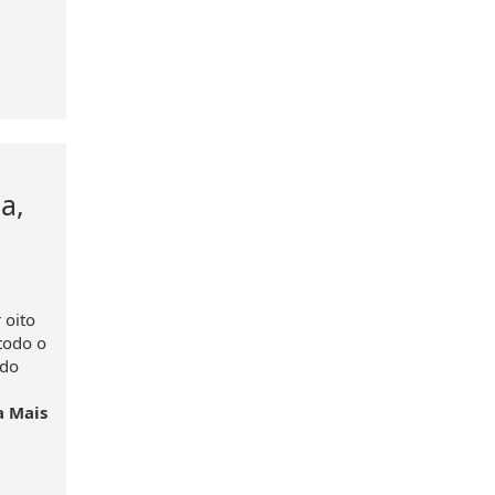
a,
 oito
todo o
 do
a Mais