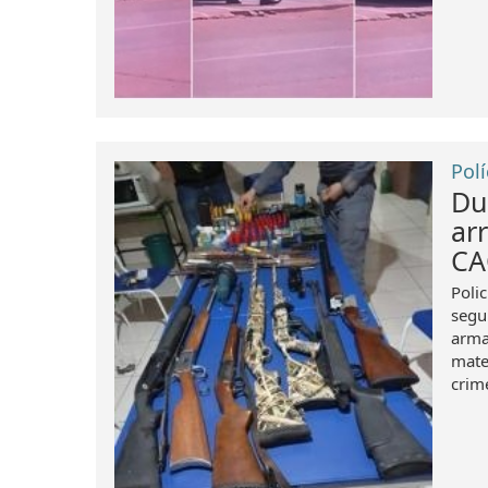
Polí
Du
ar
CA
Poli
segun
arma
mate
crime