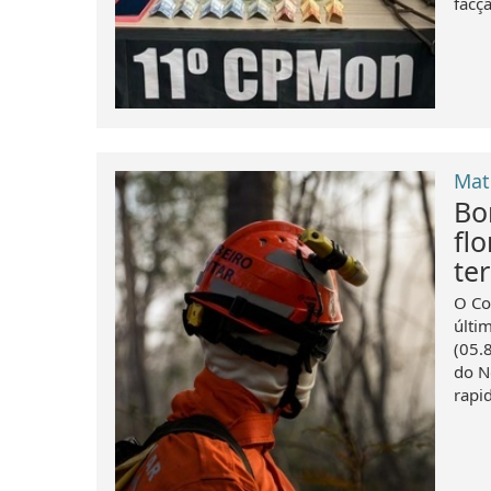
facçã
Mat
Bo
fl
ter
O Co
últim
(05.
do N
rapid