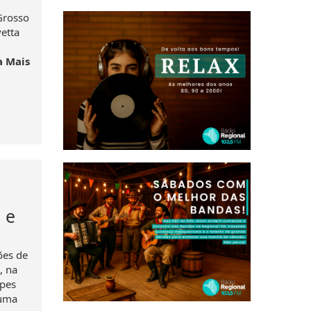
Grosso
etta
a Mais
 e
ões de
, na
ipes
 uma