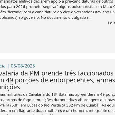
mandatos eletivos declarem apoio a pré-candidaturas de outros
idos para 2026 promete ‘segurar’ alguns bolsonaristas em Mato 
têm ‘flertado’ com a candidatura do vice-governador Otaviano Piv
ublicanos) ao governo. No documento divulgado n...
Lei
cia | 06/08/2025
valaria da PM prende três faccionados
m 49 porções de entorpecentes, armas
nições
ciais militares da Cavalaria do 13º Batalhão apreenderam 49 porç
as, armas de fogo e munições durante duas abordagens distintas
a-feira (5.8), em Lucas do Rio Verde (a 332 km de Cuiabá). As equ
deram em flagrante duas mulheres e um homem, integrante de