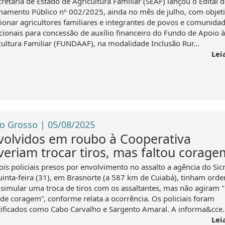
retaria de Estado de Agricultura Familiar (SEAF) lançou o Edital d
amento Público nº 002/2025, ainda no mês de julho, com objet
cionar agricultores familiares e integrantes de povos e comunida
icionais para concessão de auxílio financeiro do Fundo de Apoio à
cultura Familiar (FUNDAAF), na modalidade Inclusão Rur...
Lei
o Grosso | 05/08/2025
volvidos em roubo à Cooperativa
veriam trocar tiros, mas faltou corage
is policiais presos por envolvimento no assalto a agência do Sicr
uinta-feira (31), em Brasnorte (a 587 km de Cuiabá), tinham ord
 simular uma troca de tiros com os assaltantes, mas não agiram 
a de coragem”, conforme relata a ocorrência. Os policiais foram
tificados como Cabo Carvalho e Sargento Amaral. A informa&cce..
Lei