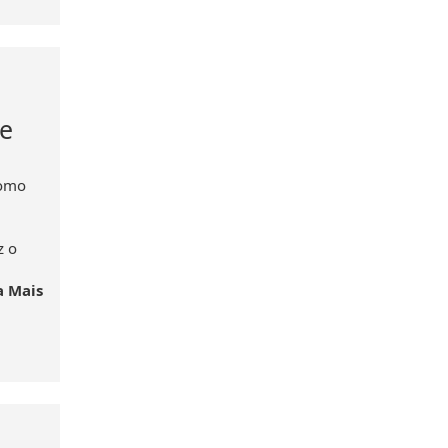
de
como
z o
a Mais