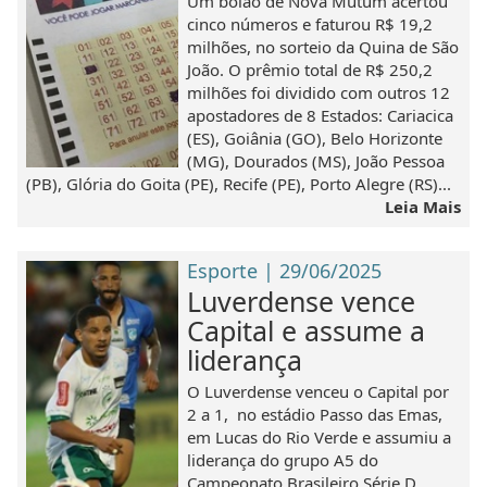
Um bolão de Nova Mutum acertou
cinco números e faturou R$ 19,2
milhões, no sorteio da Quina de São
João. O prêmio total de R$ 250,2
milhões foi dividido com outros 12
apostadores de 8 Estados: Cariacica
(ES), Goiânia (GO), Belo Horizonte
(MG), Dourados (MS), João Pessoa
(PB), Glória do Goita (PE), Recife (PE), Porto Alegre (RS)...
Leia Mais
Esporte | 29/06/2025
Luverdense vence
Capital e assume a
liderança
O Luverdense venceu o Capital por
2 a 1, no estádio Passo das Emas,
em Lucas do Rio Verde e assumiu a
liderança do grupo A5 do
Campeonato Brasileiro Série D.