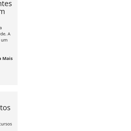
ntes
em
a
de. A
m um
a Mais
itos
cursos