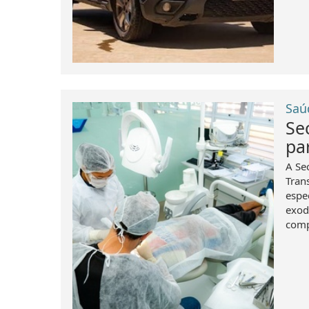
Saú
Se
pa
A Se
Tran
espe
exodo
comp