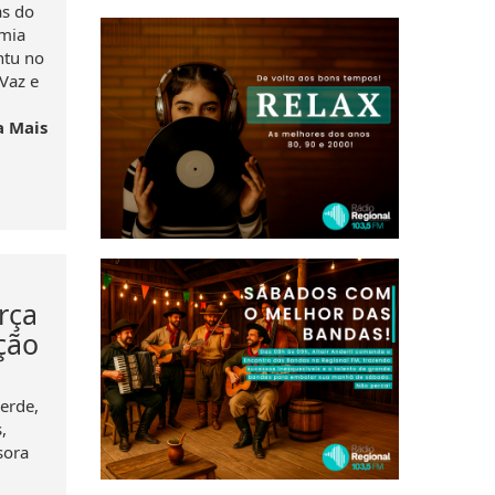
as do
omia
ntu no
Vaz e
a Mais
rça
ção
erde,
,
sora