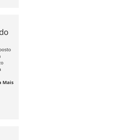
 do
posto
à
zo
a
a Mais