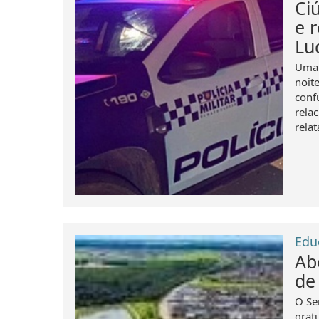
Ci
e 
Lu
Uma 
noit
conf
rela
rela
Edu
Ab
de
O Se
grat