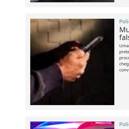
Poli
Mu
fa
Uma 
pret
proc
cheg
conv
Poli