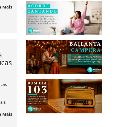
a Mais
a
ucas
ucas
ais
a Mais