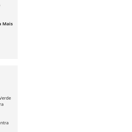
e
a Mais
 Verde
ra
ntra