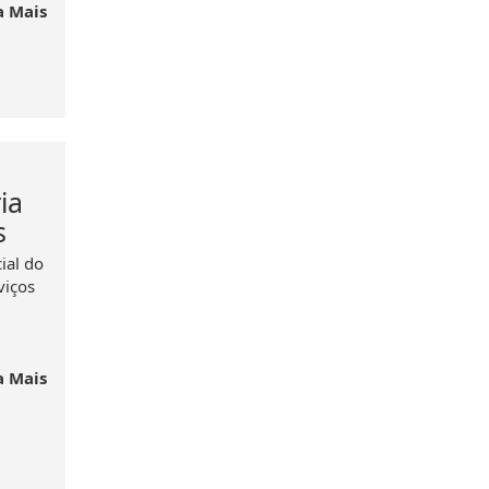
a Mais
ia
s
ial do
viços
a Mais