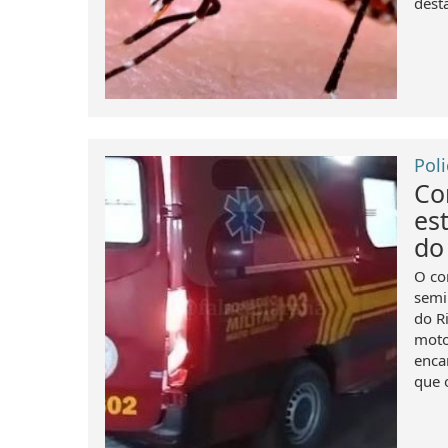
desta
Poli
Co
es
do
O co
semi
do R
moto
enca
que 