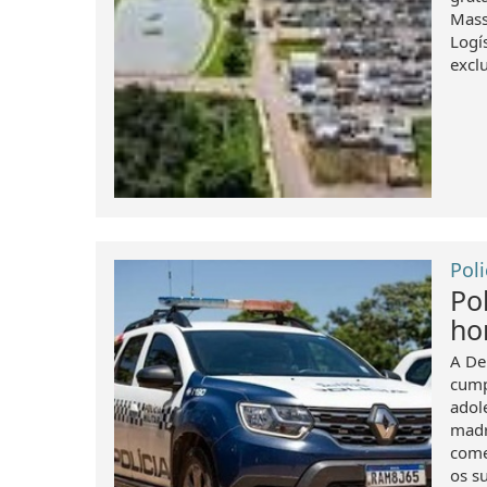
Mass
Logís
excl
Poli
Po
ho
A De
cump
adol
madr
come
os su