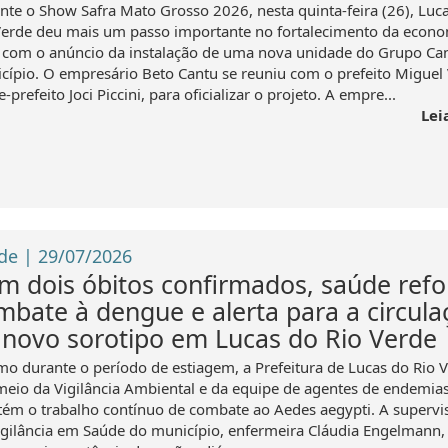
nte o Show Safra Mato Grosso 2026, nesta quinta-feira (26), Luc
Verde deu mais um passo importante no fortalecimento da econ
l com o anúncio da instalação de uma nova unidade do Grupo Ca
cípio. O empresário Beto Cantu se reuniu com o prefeito Miguel 
e-prefeito Joci Piccini, para oficializar o projeto. A empre...
Lei
de | 29/07/2026
m dois óbitos confirmados, saúde refo
mbate à dengue e alerta para a circula
 novo sorotipo em Lucas do Rio Verde
o durante o período de estiagem, a Prefeitura de Lucas do Rio V
meio da Vigilância Ambiental e da equipe de agentes de endemias
ém o trabalho contínuo de combate ao Aedes aegypti. A supervi
igilância em Saúde do município, enfermeira Cláudia Engelmann,