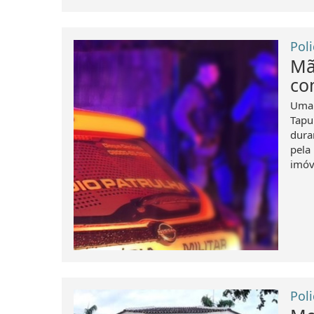
Poli
Mã
co
Uma 
Tapu
dura
pela
imóv
Poli