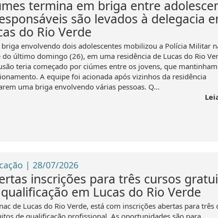
úmes termina em briga entre adolesce
responsáveis são levados à delegacia 
cas do Rio Verde
briga envolvendo dois adolescentes mobilizou a Polícia Militar n
e do último domingo (26), em uma residência de Lucas do Rio Ver
usão teria começado por ciúmes entre os jovens, que mantinha
cionamento. A equipe foi acionada após vizinhos da residência
tarem uma briga envolvendo várias pessoas. Q...
Lei
cação | 28/07/2026
ertas inscrições para três cursos gratu
 qualificação em Lucas do Rio Verde
nac de Lucas do Rio Verde, está com inscrições abertas para três 
uitos de qualificação profissional. As oportunidades são para