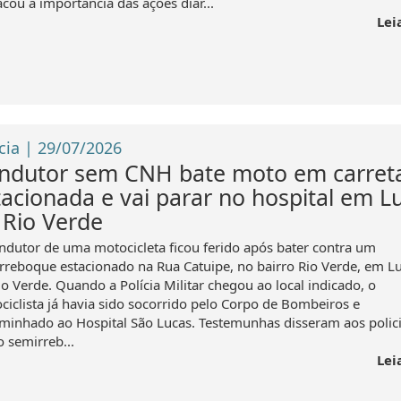
cou a importância das ações diár...
Lei
cia | 29/07/2026
ndutor sem CNH bate moto em carret
tacionada e vai parar no hospital em L
 Rio Verde
ndutor de uma motocicleta ficou ferido após bater contra um
rreboque estacionado na Rua Catuipe, no bairro Rio Verde, em L
io Verde. Quando a Polícia Militar chegou ao local indicado, o
ciclista já havia sido socorrido pelo Corpo de Bombeiros e
minhado ao Hospital São Lucas. Testemunhas disseram aos polici
o semirreb...
Lei