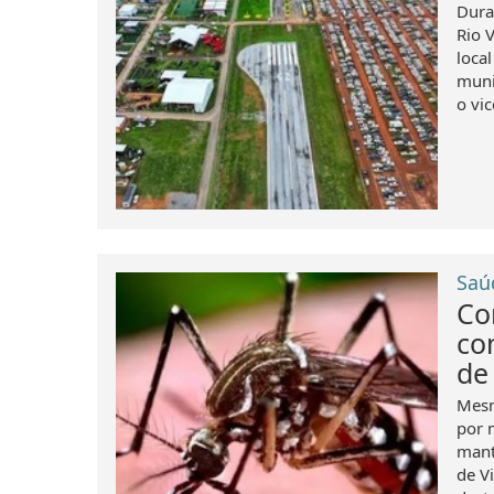
Dura
Rio 
loca
muni
o vic
Saú
Co
co
de
Mesm
por 
mant
de V