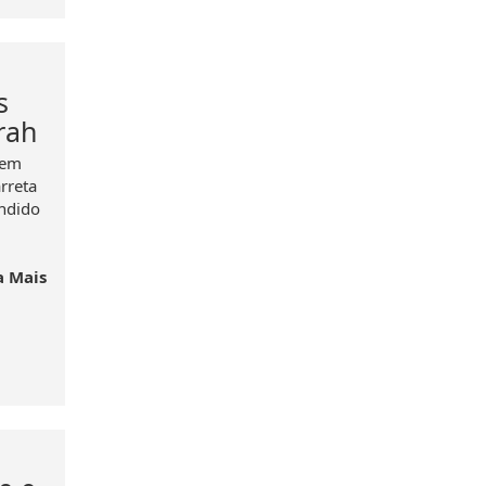
s
rah
 em
rreta
endido
a Mais