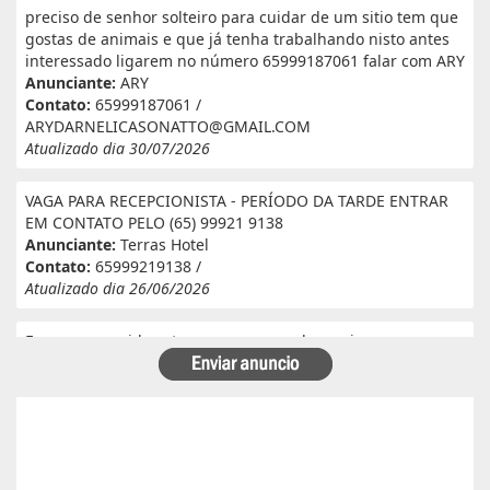
preciso de senhor solteiro para cuidar de um sitio tem que
gostas de animais e que já tenha trabalhando nisto antes
interessado ligarem no número 65999187061 falar com ARY
Anunciante:
ARY
Contato:
65999187061 /
ARYDARNELICASONATTO@GMAIL.COM
Atualizado dia 30/07/2026
VAGA PARA RECEPCIONISTA - PERÍODO DA TARDE ENTRAR
EM CONTATO PELO (65) 99921 9138
Anunciante:
Terras Hotel
Contato:
65999219138 /
Atualizado dia 26/06/2026
Eu e meu marido estamos a procura de serviço em
fazenda. Eu tenho experiência e referência em cantina, ele
tem experiência e referência em lavoura. Passa veneno,
planta, colhe, joga adubo, calcário, nivela, etc... Eu tenho
30 anos ele 29 anos. Temos uma menina de 07 anos que já
frequenta a escola. Temos número de referência caso
precise desde já agradeço!