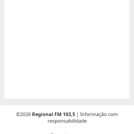
Anunciante:
Alessandra Cristina Batista pinto
Contato:
66996492699 / lorenaiza27112018@gmail.com
Atualizado dia 26/06/2026
Boa safra planejamento agrícola esta contratando
motorista com categoria E..
Anunciante:
boa safra planejamento agricola
Contato:
65999684512 / agropecuariajulu23@gmail.com
Atualizado dia 26/06/2026
Sou Elton Pereira Rocha tenho 38 anos Procuro trabalho de
Caseiro fazenda ou characa eu e minha Esposa -Maria Elsa
Freitas.
Anunciante:
Elton Pereira Rocha
Contato:
65 9 92681768 /
Atualizado dia 26/06/2026
©2026
Regional FM 103,5
| Informação com
responsabilidade