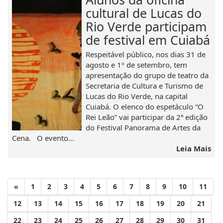
cultural de Lucas do
Rio Verde participam
de festival em Cuiabá
Respeitável público, nos dias 31 de
agosto e 1º de setembro, tem
apresentação do grupo de teatro da
Secretaria de Cultura e Turismo de
Lucas do Rio Verde, na capital
Cuiabá. O elenco do espetáculo “O
Rei Leão” vai participar da 2ª edição
do Festival Panorama de Artes da
Cena. O evento...
Leia Mais
«
1
2
3
4
5
6
7
8
9
10
11
12
13
14
15
16
17
18
19
20
21
22
23
24
25
26
27
28
29
30
31