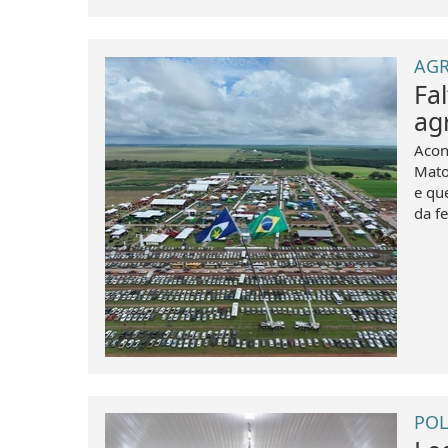
AGR
Fa
ag
Acon
Mato
e qu
da fe
POL