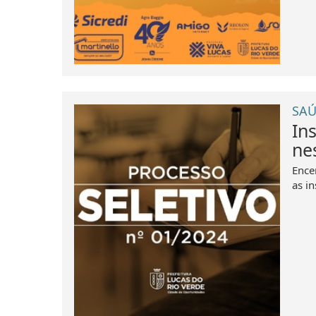
SAÚ
In
nes
Ence
as in