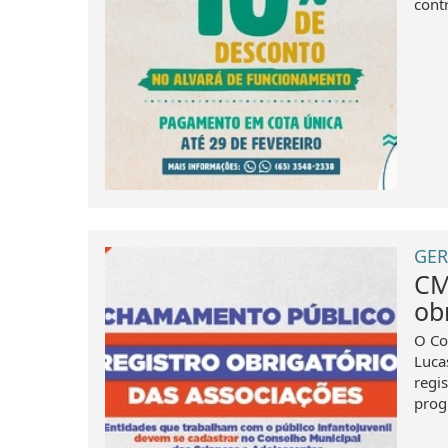
contr
GER
CM
ob
O Co
Luca
regi
progr