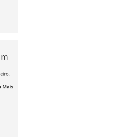
nam
eiro,
a Mais