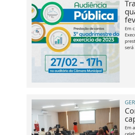
Tr
qu
fe
Em c
Exec
pres
será 
GER
Co
ca
Em a
cele