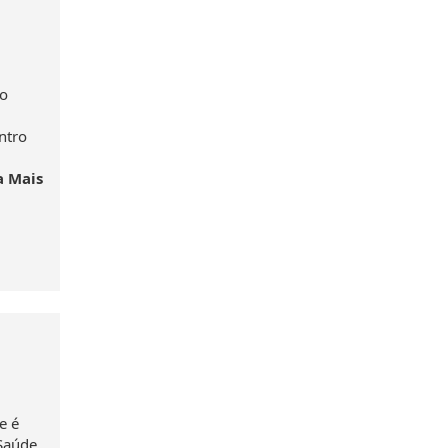
 o
ntro
a Mais
e
e é
 Saúde