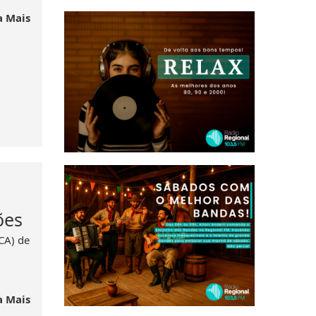
a Mais
ões
CA) de
a Mais