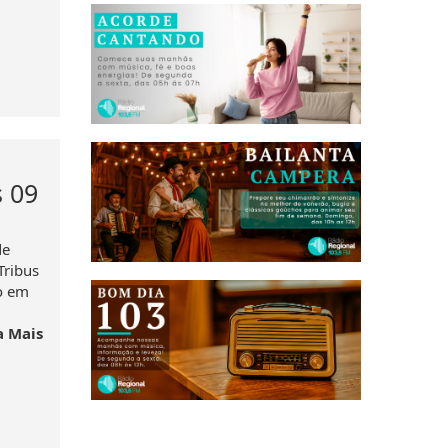
s 09
de
Tribus
o em
a Mais