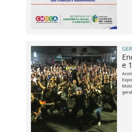
GER
En
e 
Acon
Expo
Moto
gera