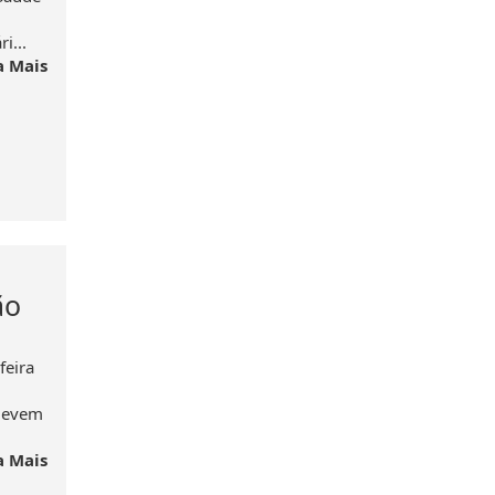
i...
a Mais
ão
feira
 devem
a Mais