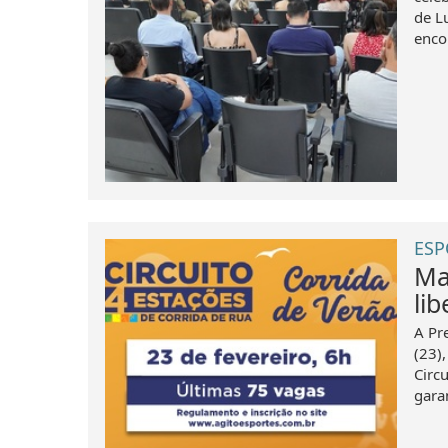
de L
enco
ESP
Ma
lib
A Pre
(23),
Circ
garan