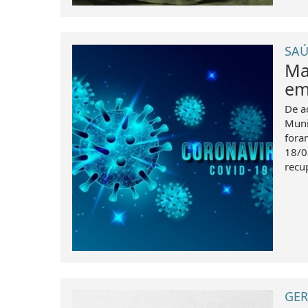
SAÚ
Ma
em
De a
Muni
fora
18/0
recu
GER