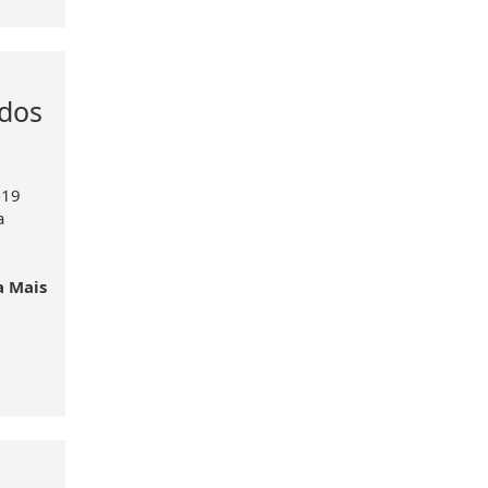
ados
-19
a
a Mais