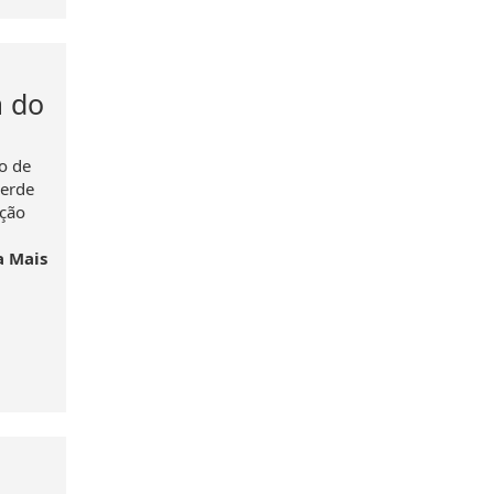
a do
o de
Verde
ação
a Mais