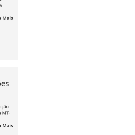
a
a Mais
ões
sição
a MT-
a Mais