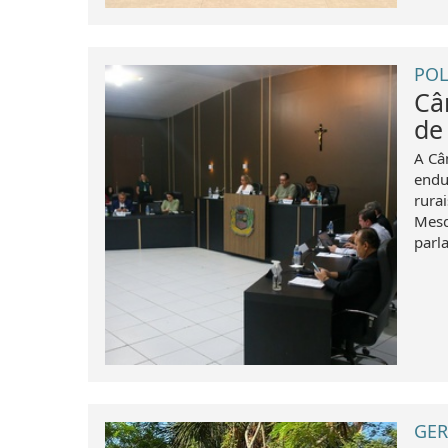
POL
Câ
de
A Câ
endu
rura
Mesq
parl
GER