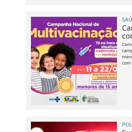
SAÚ
Ca
co
Come
camp
meno
com 
POL