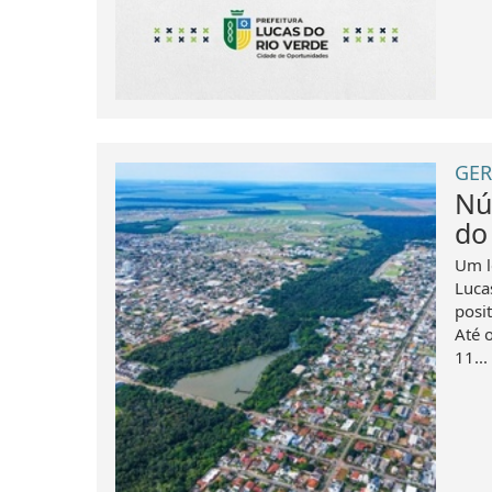
GER
Nú
do
Um l
Luca
posi
Até 
11...