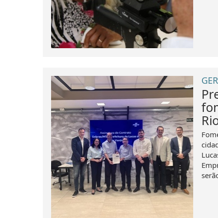
GER
Pr
fo
Ri
Fome
cida
Luca
Empr
serã