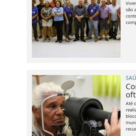
Vive
são 
cont
comp
SAÚ
Co
of
Até o
real
bloco
muni
recu