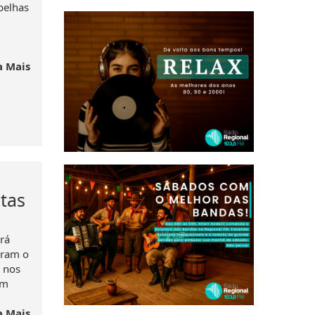
belhas
a Mais
ltas
irá
gram o
a nos
om
a Mais