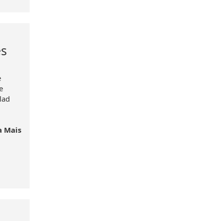
es
e
e
lad
a Mais