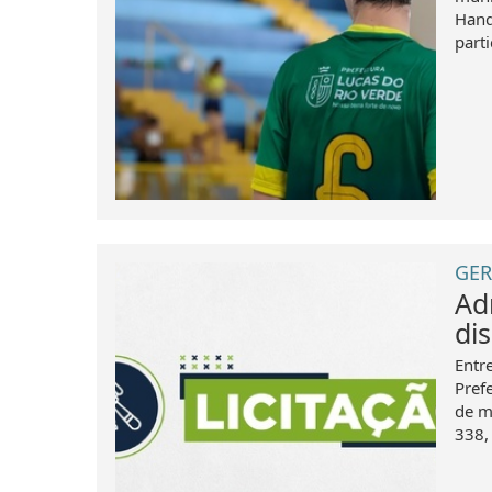
Hand
parti
GER
Ad
di
Entr
Pref
de m
338,