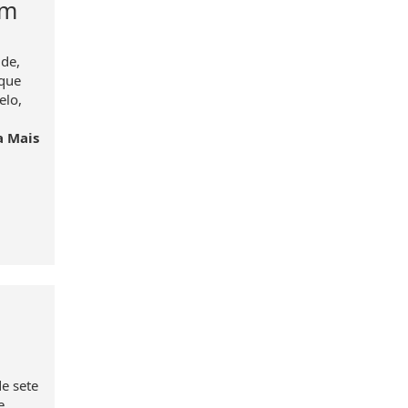
em
de,
 que
elo,
a Mais
e sete
e