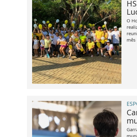
HS
Lu
O Ho
real
reun
mês 
ESP
Ca
mu
Garr
muni