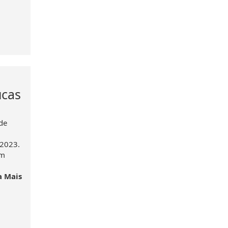
ucas
de
 2023.
om
a Mais