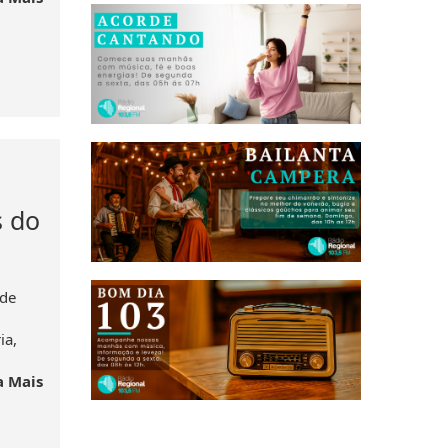
 do
 de
ia,
a Mais