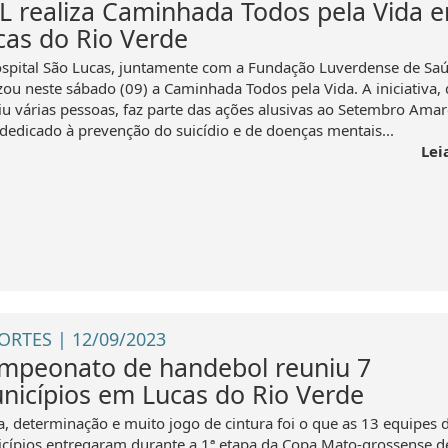
L realiza Caminhada Todos pela Vida 
cas do Rio Verde
spital São Lucas, juntamente com a Fundação Luverdense de Saú
izou neste sábado (09) a Caminhada Todos pela Vida. A iniciativa,
iu várias pessoas, faz parte das ações alusivas ao Setembro Amar
dedicado à prevenção do suicídio e de doenças mentais...
Lei
ORTES | 12/09/2023
mpeonato de handebol reuniu 7
nicípios em Lucas do Rio Verde
a, determinação e muito jogo de cintura foi o que as 13 equipes d
cípios entregaram durante a 1ª etapa da Copa Mato-grossense d