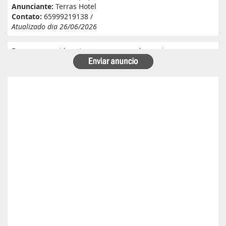
Anunciante:
Terras Hotel
Contato:
65999219138 /
Atualizado dia 26/06/2026
Eu e meu marido estamos a procura de serviço em
fazenda. Eu tenho experiência e referência em cantina, ele
tem experiência e referência em lavoura. Passa veneno,
planta, colhe, joga adubo, calcário, nivela, etc... Eu tenho
30 anos ele 29 anos. Temos uma menina de 07 anos que já
frequenta a escola. Temos número de referência caso
precise desde já agradeço!
Anunciante:
Alessandra Cristina Batista pinto
Contato:
66996492699 / lorenaiza27112018@gmail.com
Atualizado dia 26/06/2026
Boa safra planejamento agrícola esta contratando
motorista com categoria E..
Anunciante:
boa safra planejamento agricola
Contato:
65999684512 / agropecuariajulu23@gmail.com
Atualizado dia 26/06/2026