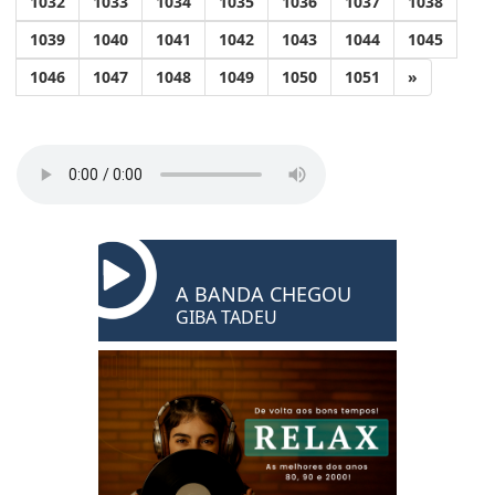
1032
1033
1034
1035
1036
1037
1038
1039
1040
1041
1042
1043
1044
1045
1046
1047
1048
1049
1050
1051
»
A BANDA CHEGOU
GIBA TADEU