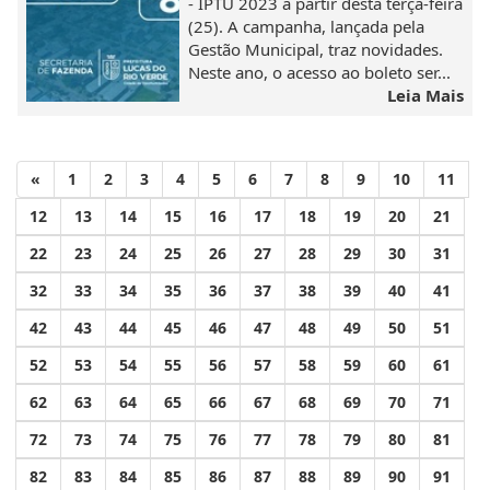
- IPTU 2023 a partir desta terça-feira
(25). A campanha, lançada pela
Gestão Municipal, traz novidades.
Neste ano, o acesso ao boleto ser...
Leia Mais
«
1
2
3
4
5
6
7
8
9
10
11
12
13
14
15
16
17
18
19
20
21
22
23
24
25
26
27
28
29
30
31
32
33
34
35
36
37
38
39
40
41
42
43
44
45
46
47
48
49
50
51
52
53
54
55
56
57
58
59
60
61
62
63
64
65
66
67
68
69
70
71
72
73
74
75
76
77
78
79
80
81
82
83
84
85
86
87
88
89
90
91