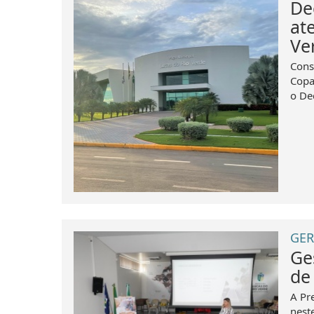
De
at
Ve
Cons
Copa
o De
GER
Ge
de
A Pr
nest