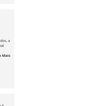
dos, a
pal
a Mais