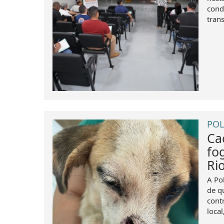
cond
trans
POL
Ca
fo
Ri
A Po
de q
cont
loca