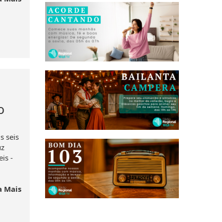
o
s seis
uz
is -
a Mais