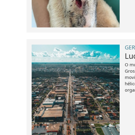
GER
Lu
O mu
Gros
movi
hélic
orga