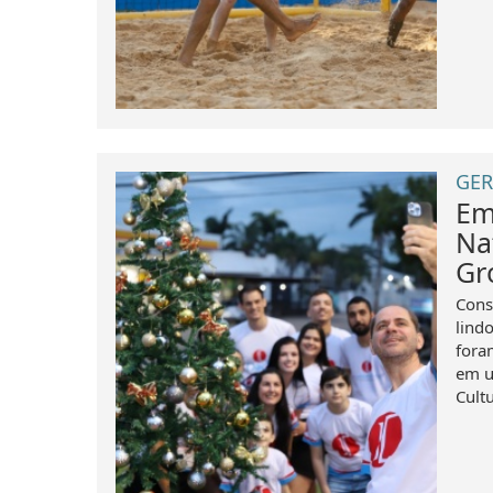
GER
Em
Na
Gr
Cons
lind
fora
em u
Cultu