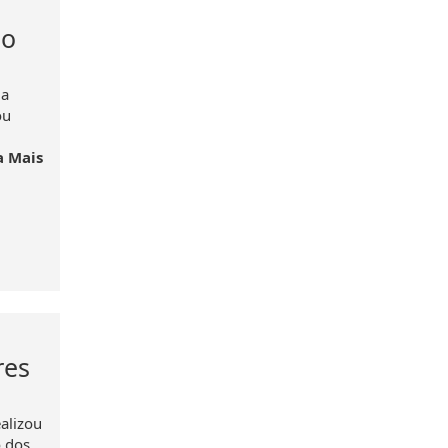
io
da
ou
a Mais
res
alizou
o dos