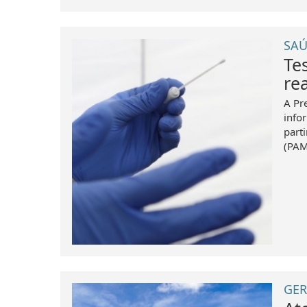
SAÚ
Te
re
A Pr
info
part
(PAM)
GER