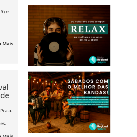
5) e
a Mais
val
rde
Praia.
a
es.
a Mais