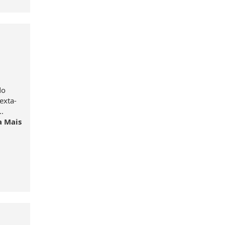
do
exta-
..
a Mais