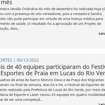
 mês
imeira Sessão Ordinária do mês de dezembro foi realizada hoje (0
ou com a presença de oito vereadores, pois a vereadora Sandra
otto não pode participar em virtude de uma licença médica para
amento de saúde. O resultado foi a aprovação de um Projeto de
ução, dois...
Lei
ORTES | 05/12/2022
is de 40 equipes participaram do Festi
 Esportes de Praia em Lucas do Rio Ve
uadras de areia do bairro Menino Deus e da Praça dos Migrantes
beram no final de semana, dias 03 e 04, o Festival de Esportes de 
ento realizado pela Prefeitura de Lucas do Rio Verde, por meio d
etaria de Esporte e Lazer, reuniu 43 equipes em quatro modalidad
ar de ser uma competiçã...
Lei