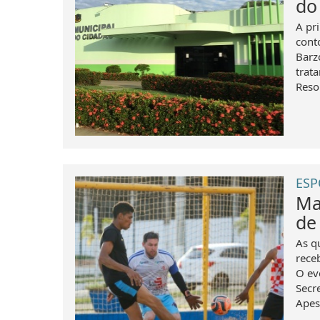
do
A pr
cont
Barz
trat
Resol
ESP
Ma
de
As q
rece
O ev
Secr
Apes