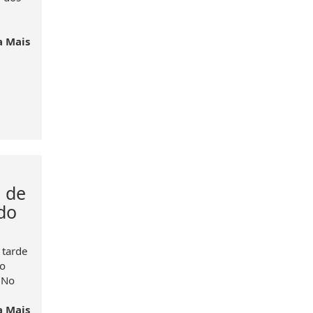
a Mais
 de
do
 tarde
do
 No
a Mais