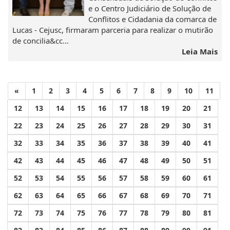
e o Centro Judiciário de Solução de
Conflitos e Cidadania da comarca de
Lucas - Cejusc, firmaram parceria para realizar o mutirão
de concilia&cc...
Leia Mais
«
1
2
3
4
5
6
7
8
9
10
11
12
13
14
15
16
17
18
19
20
21
22
23
24
25
26
27
28
29
30
31
32
33
34
35
36
37
38
39
40
41
42
43
44
45
46
47
48
49
50
51
52
53
54
55
56
57
58
59
60
61
62
63
64
65
66
67
68
69
70
71
72
73
74
75
76
77
78
79
80
81