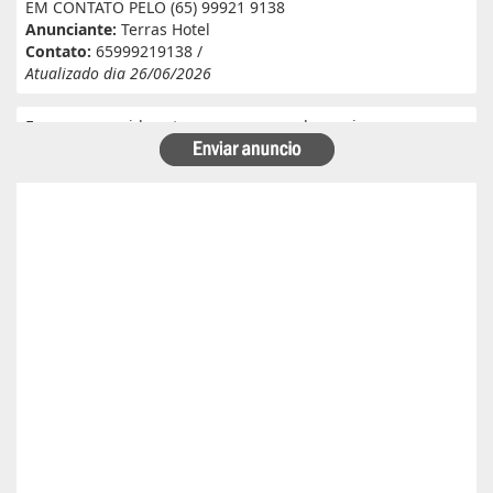
EM CONTATO PELO (65) 99921 9138
Anunciante:
Terras Hotel
Contato:
65999219138 /
Atualizado dia 26/06/2026
Eu e meu marido estamos a procura de serviço em
fazenda. Eu tenho experiência e referência em cantina, ele
tem experiência e referência em lavoura. Passa veneno,
planta, colhe, joga adubo, calcário, nivela, etc... Eu tenho
30 anos ele 29 anos. Temos uma menina de 07 anos que já
frequenta a escola. Temos número de referência caso
precise desde já agradeço!
Anunciante:
Alessandra Cristina Batista pinto
Contato:
66996492699 / lorenaiza27112018@gmail.com
Atualizado dia 26/06/2026
Boa safra planejamento agrícola esta contratando
motorista com categoria E..
Anunciante:
boa safra planejamento agricola
Contato:
65999684512 / agropecuariajulu23@gmail.com
Atualizado dia 26/06/2026