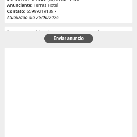
Anunciante:
Terras Hotel
Contato:
65999219138 /
Atualizado dia 26/06/2026
Eu e meu marido estamos a procura de serviço em
fazenda. Eu tenho experiência e referência em cantina, ele
tem experiência e referência em lavoura. Passa veneno,
planta, colhe, joga adubo, calcário, nivela, etc... Eu tenho
30 anos ele 29 anos. Temos uma menina de 07 anos que já
frequenta a escola. Temos número de referência caso
precise desde já agradeço!
Anunciante:
Alessandra Cristina Batista pinto
Contato:
66996492699 / lorenaiza27112018@gmail.com
Atualizado dia 26/06/2026
Boa safra planejamento agrícola esta contratando
motorista com categoria E..
Anunciante:
boa safra planejamento agricola
Contato:
65999684512 / agropecuariajulu23@gmail.com
Atualizado dia 26/06/2026