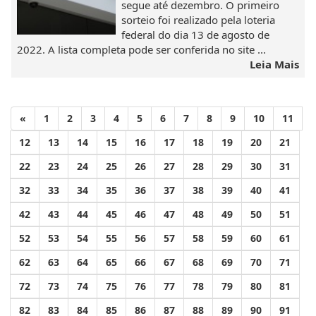
segue até dezembro. O primeiro
sorteio foi realizado pela loteria
federal do dia 13 de agosto de
2022. A lista completa pode ser conferida no site ...
Leia Mais
«
1
2
3
4
5
6
7
8
9
10
11
12
13
14
15
16
17
18
19
20
21
22
23
24
25
26
27
28
29
30
31
32
33
34
35
36
37
38
39
40
41
42
43
44
45
46
47
48
49
50
51
52
53
54
55
56
57
58
59
60
61
62
63
64
65
66
67
68
69
70
71
72
73
74
75
76
77
78
79
80
81
82
83
84
85
86
87
88
89
90
91