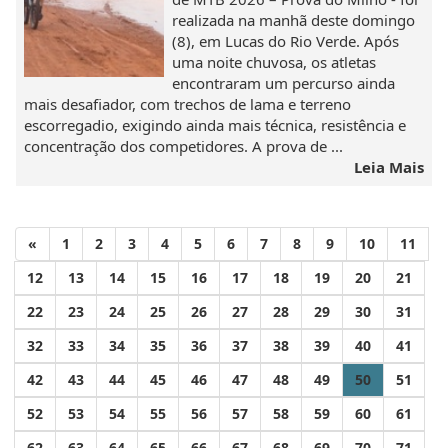
realizada na manhã deste domingo
(8), em Lucas do Rio Verde. Após
uma noite chuvosa, os atletas
encontraram um percurso ainda
mais desafiador, com trechos de lama e terreno
escorregadio, exigindo ainda mais técnica, resistência e
concentração dos competidores. A prova de ...
Leia Mais
«
1
2
3
4
5
6
7
8
9
10
11
12
13
14
15
16
17
18
19
20
21
22
23
24
25
26
27
28
29
30
31
32
33
34
35
36
37
38
39
40
41
42
43
44
45
46
47
48
49
50
51
52
53
54
55
56
57
58
59
60
61
62
63
64
65
66
67
68
69
70
71