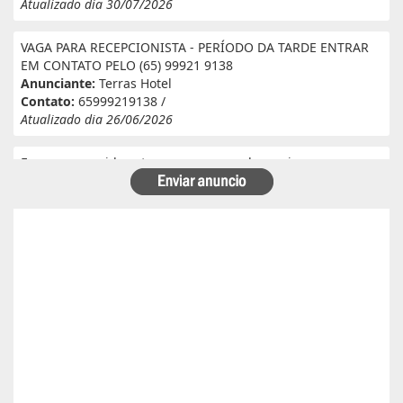
Atualizado dia 30/07/2026
VAGA PARA RECEPCIONISTA - PERÍODO DA TARDE ENTRAR
EM CONTATO PELO (65) 99921 9138
Anunciante:
Terras Hotel
Contato:
65999219138 /
Atualizado dia 26/06/2026
Eu e meu marido estamos a procura de serviço em
fazenda. Eu tenho experiência e referência em cantina, ele
tem experiência e referência em lavoura. Passa veneno,
planta, colhe, joga adubo, calcário, nivela, etc... Eu tenho
30 anos ele 29 anos. Temos uma menina de 07 anos que já
frequenta a escola. Temos número de referência caso
precise desde já agradeço!
Anunciante:
Alessandra Cristina Batista pinto
Contato:
66996492699 / lorenaiza27112018@gmail.com
Atualizado dia 26/06/2026
Boa safra planejamento agrícola esta contratando
motorista com categoria E..