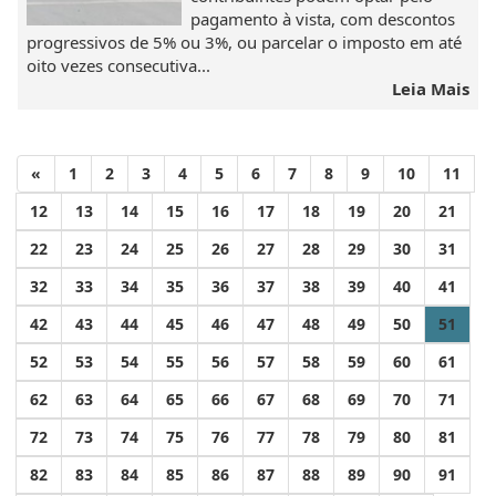
pagamento à vista, com descontos
progressivos de 5% ou 3%, ou parcelar o imposto em até
oito vezes consecutiva...
Leia Mais
«
1
2
3
4
5
6
7
8
9
10
11
12
13
14
15
16
17
18
19
20
21
22
23
24
25
26
27
28
29
30
31
32
33
34
35
36
37
38
39
40
41
42
43
44
45
46
47
48
49
50
51
52
53
54
55
56
57
58
59
60
61
62
63
64
65
66
67
68
69
70
71
72
73
74
75
76
77
78
79
80
81
82
83
84
85
86
87
88
89
90
91