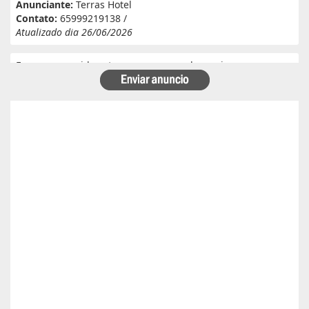
Anunciante:
Terras Hotel
Contato:
65999219138 /
Atualizado dia 26/06/2026
Eu e meu marido estamos a procura de serviço em
fazenda. Eu tenho experiência e referência em cantina, ele
tem experiência e referência em lavoura. Passa veneno,
planta, colhe, joga adubo, calcário, nivela, etc... Eu tenho
30 anos ele 29 anos. Temos uma menina de 07 anos que já
frequenta a escola. Temos número de referência caso
precise desde já agradeço!
Anunciante:
Alessandra Cristina Batista pinto
Contato:
66996492699 / lorenaiza27112018@gmail.com
Atualizado dia 26/06/2026
Boa safra planejamento agrícola esta contratando
motorista com categoria E..
Anunciante:
boa safra planejamento agricola
Contato:
65999684512 / agropecuariajulu23@gmail.com
Atualizado dia 26/06/2026