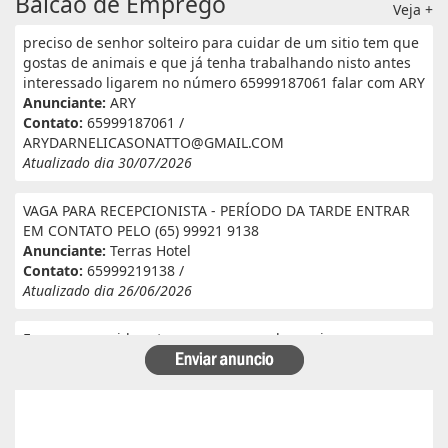
Balcão de Emprego
Veja +
preciso de senhor solteiro para cuidar de um sitio tem que
gostas de animais e que já tenha trabalhando nisto antes
interessado ligarem no número 65999187061 falar com ARY
Anunciante:
ARY
Contato:
65999187061 /
ARYDARNELICASONATTO@GMAIL.COM
Atualizado dia 30/07/2026
VAGA PARA RECEPCIONISTA - PERÍODO DA TARDE ENTRAR
EM CONTATO PELO (65) 99921 9138
Anunciante:
Terras Hotel
Contato:
65999219138 /
Atualizado dia 26/06/2026
Eu e meu marido estamos a procura de serviço em
fazenda. Eu tenho experiência e referência em cantina, ele
tem experiência e referência em lavoura. Passa veneno,
planta, colhe, joga adubo, calcário, nivela, etc... Eu tenho
30 anos ele 29 anos. Temos uma menina de 07 anos que já
frequenta a escola. Temos número de referência caso