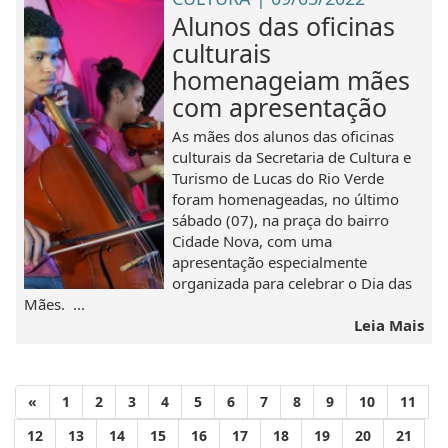
Alunos das oficinas
culturais
homenageiam mães
com apresentação
As mães dos alunos das oficinas
culturais da Secretaria de Cultura e
Turismo de Lucas do Rio Verde
foram homenageadas, no último
sábado (07), na praça do bairro
Cidade Nova, com uma
apresentação especialmente
organizada para celebrar o Dia das
Mães. ...
Leia Mais
«
1
2
3
4
5
6
7
8
9
10
11
12
13
14
15
16
17
18
19
20
21