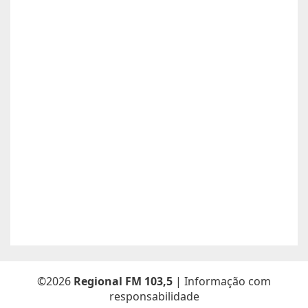
precise desde já agradeço!
Anunciante:
Alessandra Cristina Batista pinto
Contato:
66996492699 / lorenaiza27112018@gmail.com
Atualizado dia 26/06/2026
Boa safra planejamento agrícola esta contratando
motorista com categoria E..
Anunciante:
boa safra planejamento agricola
Contato:
65999684512 / agropecuariajulu23@gmail.com
Atualizado dia 26/06/2026
Sou Elton Pereira Rocha tenho 38 anos Procuro trabalho de
Caseiro fazenda ou characa eu e minha Esposa -Maria Elsa
Freitas.
Anunciante:
Elton Pereira Rocha
Contato:
65 9 92681768 /
Atualizado dia 26/06/2026
©2026
Regional FM 103,5
| Informação com
responsabilidade