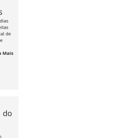
s
dias
itas
ial de
 e
a Mais
a do
O