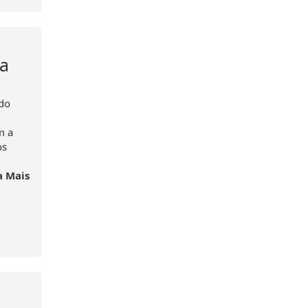
na
 do
m a
os
a Mais