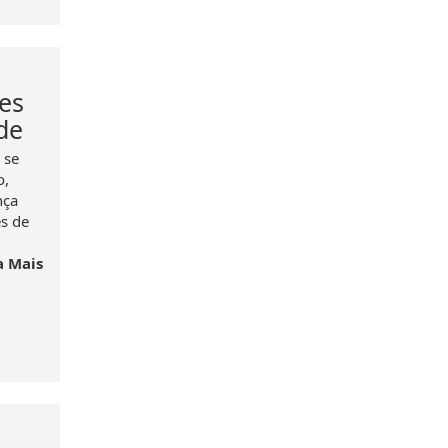
es
de
 se
o,
nça
s de
a Mais