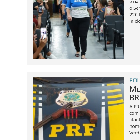
e na 
o Se
220 
inici
POL
Mu
BR
A PR
com 
plan
home
Verde