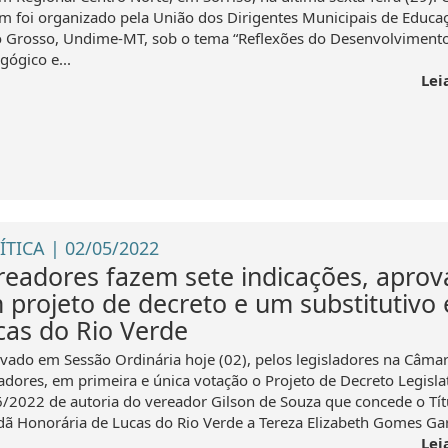
m foi organizado pela União dos Dirigentes Municipais de Educa
 Grosso, Undime-MT, sob o tema “Reflexões do Desenvolviment
gógico e...
Lei
ÍTICA | 02/05/2022
readores fazem sete indicações, apro
 projeto de decreto e um substitutivo
cas do Rio Verde
vado em Sessão Ordinária hoje (02), pelos legisladores na Câma
adores, em primeira e única votação o Projeto de Decreto Legisla
6/2022 de autoria do vereador Gilson de Souza que concede o Tít
dã Honorária de Lucas do Rio Verde a Tereza Elizabeth Gomes Garci
Lei