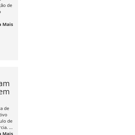
ção de
o
a Mais
vam
 em
ra de
tivo
ulo de
a. ...
a Mais