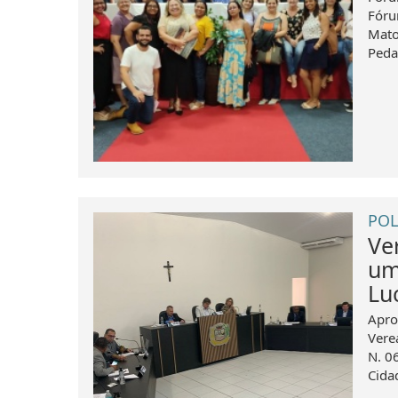
Fóru
Mato
Peda
POL
Ve
um
Lu
Apro
Vere
N. 0
Cida