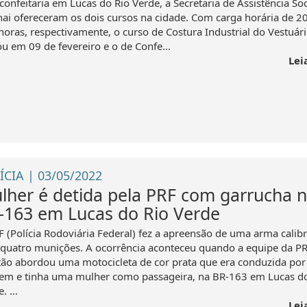
confeitaria em Lucas do Rio Verde, a Secretaria de Assistência Soc
nai ofereceram os dois cursos na cidade. Com carga horária de 2
horas, respectivamente, o curso de Costura Industrial do Vestuár
ou em 09 de fevereiro e o de Confe...
Lei
ÍCIA | 03/05/2022
lher é detida pela PRF com garrucha 
-163 em Lucas do Rio Verde
F (Polícia Rodoviária Federal) fez a apreensão de uma arma calib
quatro munições. A ocorrência aconteceu quando a equipe da PR
tão abordou uma motocicleta de cor prata que era conduzida po
m e tinha uma mulher como passageira, na BR-163 em Lucas do
. ...
Lei