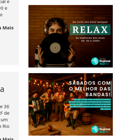
ial e
00 e
io
a Mais
na
re 36
F de
r um
 Rio
a Mais