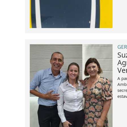
GER
Su
Ag
Ve
A par
Ambi
secr
estav