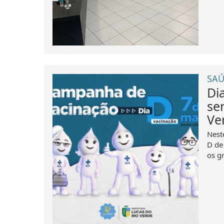
SAÚ
Di
se
Ve
Nest
D de
os g