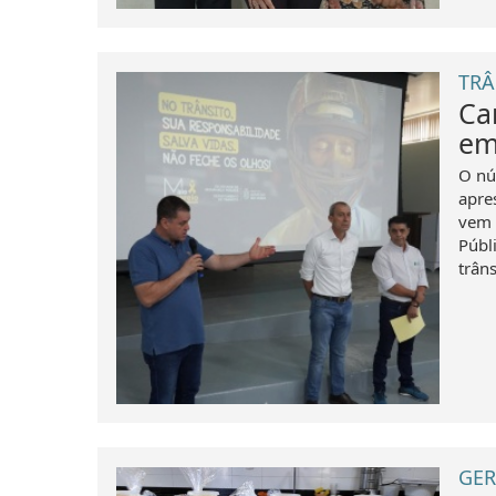
TRÂ
Ca
em
O nú
apre
vem 
Públ
trâns
GER