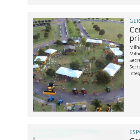
GER
Ce
pr
Milh
Milh
Secr
Secr
integ
ESP