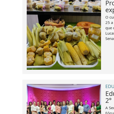
Pr
ex
O cu
25 a 
que o
Luca
Senar
EDU
Ed
2°
A Se
Fóru