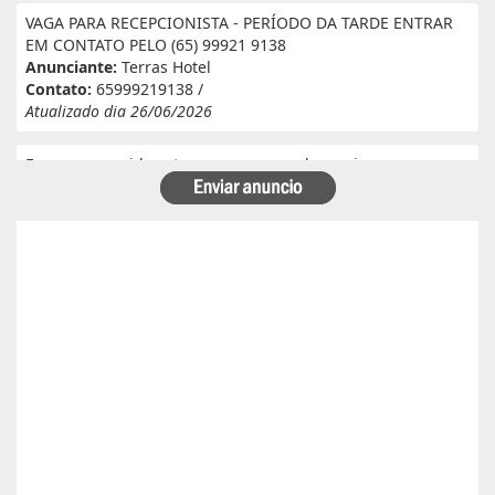
VAGA PARA RECEPCIONISTA - PERÍODO DA TARDE ENTRAR
EM CONTATO PELO (65) 99921 9138
Anunciante:
Terras Hotel
Contato:
65999219138 /
Atualizado dia 26/06/2026
Eu e meu marido estamos a procura de serviço em
fazenda. Eu tenho experiência e referência em cantina, ele
tem experiência e referência em lavoura. Passa veneno,
planta, colhe, joga adubo, calcário, nivela, etc... Eu tenho
30 anos ele 29 anos. Temos uma menina de 07 anos que já
frequenta a escola. Temos número de referência caso
precise desde já agradeço!
Anunciante:
Alessandra Cristina Batista pinto
Contato:
66996492699 / lorenaiza27112018@gmail.com
Atualizado dia 26/06/2026
Boa safra planejamento agrícola esta contratando
motorista com categoria E..
Anunciante:
boa safra planejamento agricola
Contato:
65999684512 / agropecuariajulu23@gmail.com