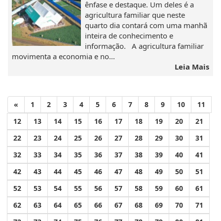
ênfase e destaque. Um deles é a
agricultura familiar que neste
quarto dia contará com uma manhã
inteira de conhecimento e
informação. A agricultura familiar
movimenta a economia e no...
Leia Mais
«
1
2
3
4
5
6
7
8
9
10
11
12
13
14
15
16
17
18
19
20
21
22
23
24
25
26
27
28
29
30
31
32
33
34
35
36
37
38
39
40
41
42
43
44
45
46
47
48
49
50
51
52
53
54
55
56
57
58
59
60
61
62
63
64
65
66
67
68
69
70
71