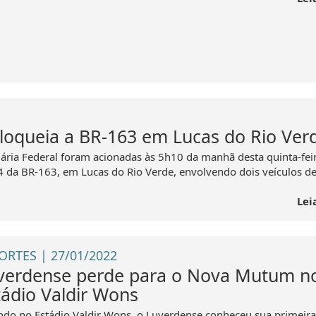
oqueia a BR-163 em Lucas do Rio Ver
iária Federal foram acionadas às 5h10 da manhã desta quinta-fei
 da BR-163, em Lucas do Rio Verde, envolvendo dois veículos d
Lei
ORTES | 27/01/2022
verdense perde para o Nova Mutum n
tádio Valdir Wons
ndo no Estádio Valdir Wons, o Luverdense conheceu sua primeira