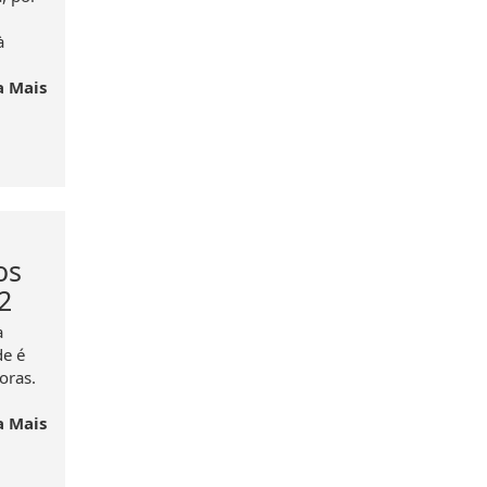
à
a Mais
os
2
a
de é
oras.
a Mais