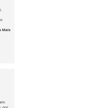
,
es
a Mais
 em
, por