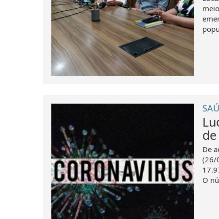
meio
emer
popu
SAÚ
Lu
de
De a
(26/
17.9
O nú