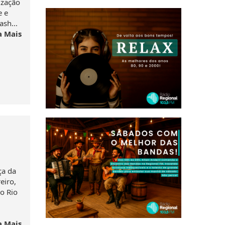
ização
e e
sh...
a Mais
ça da
eiro,
o Rio
a Mais