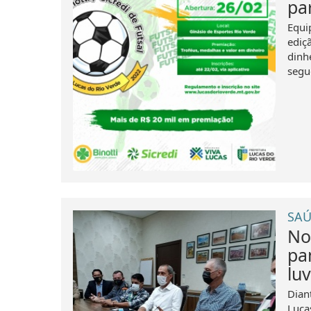
pa
Equip
ediç
dinh
segue
SAÚ
No
pa
lu
Dian
Luca