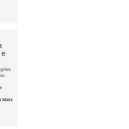
a
 e
egiões
sso
e
a Mais