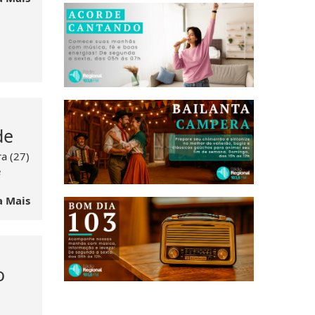
de
ra (27)
e
a Mais
o