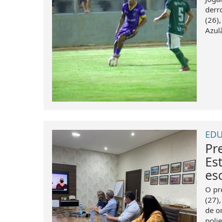
derr
(26)
Azulã
EDU
Pr
Es
es
O pr
(27)
de o
polie