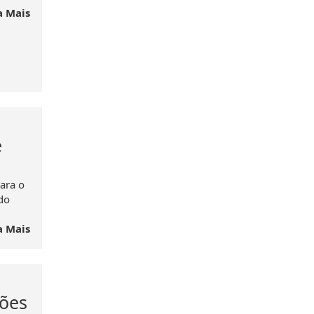
a Mais
e
para o
do
a Mais
ções