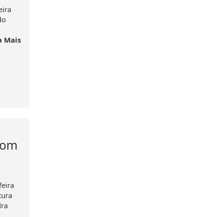
eira
do
a Mais
com
feira
tura
dra