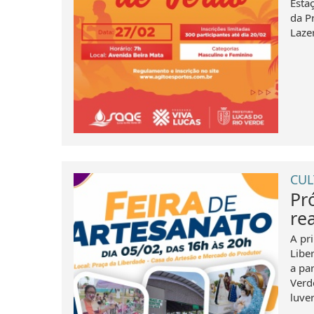
Esta
da P
Laze
CUL
Pr
re
A pr
Libe
a pa
Verde
luver