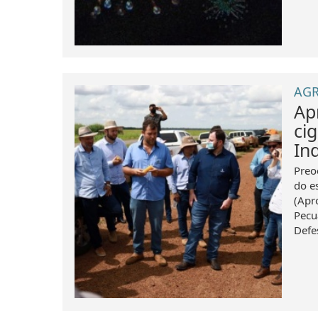
AGR
Ap
ci
In
Preo
do e
(Apr
Pecu
Defe