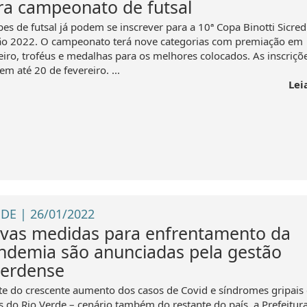
ra campeonato de futsal
es de futsal já podem se inscrever para a 10ª Copa Binotti Sicredi
ão 2022. O campeonato terá nove categorias com premiação em
eiro, troféus e medalhas para os melhores colocados. As inscriçõ
m até 20 de fevereiro. ...
Lei
DE | 26/01/2022
vas medidas para enfrentamento da
ndemia são anunciadas pela gestão
verdense
te do crescente aumento dos casos de Covid e síndromes gripais
s do Rio Verde – cenário também do restante do país, a Prefeitura