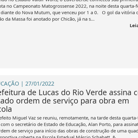
ota no Campeonato Matogrossense 2022, na noite desta quarta-f
, diante do Nova Mutum, que venceu por 1 a 0. O gol da vitória 
o da Massa foi anotado por Chicão, já na s...
Lei
CAÇÃO | 27/01/2022
efeitura de Lucas do Rio Verde assina 
tado ordem de serviço para obra em
cola
efeito Miguel Vaz se reuniu, remotamente, na tarde desta quarta-
, com o secretário de Estado de Educação, Alan Porto, para assina
rdem de serviço para início das obras de construção de uma qua
sportiva coberta na Escola Estadual Márcio Schabatt. &...