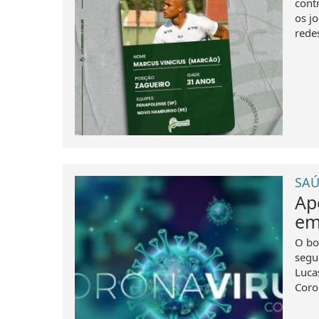
cont
os j
rede
SAÚ
Ap
em
O bo
segu
Luca
Coro