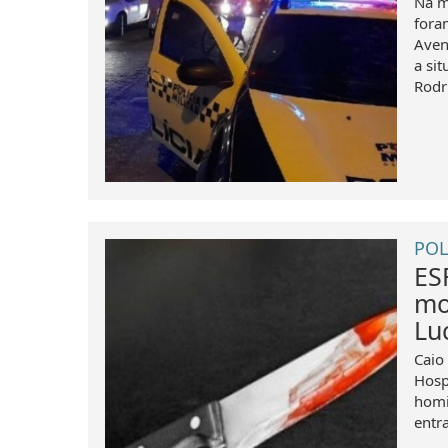
Na m
fora
Aven
a si
Rodr
POL
ES
mo
Lu
Caio
Hosp
homi
entr