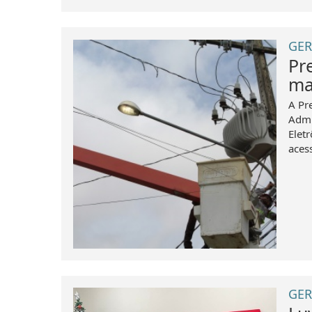
GER
Pre
ma
A Pr
Admi
Elet
acess
GER