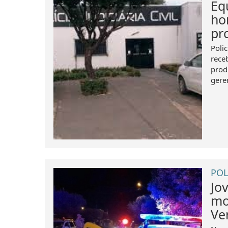
Eq
ho
pr
Poli
rece
prod
gere
POL
Jo
mo
Ve