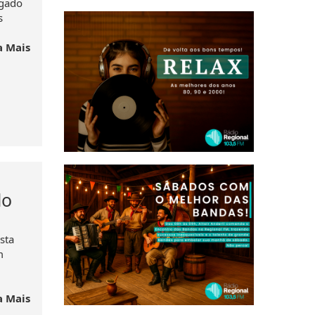
lgado
s
a Mais
do
sta
m
a Mais