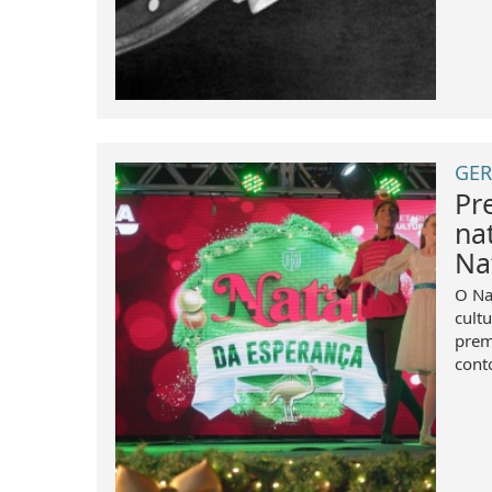
GER
Pr
na
Na
O Na
cult
prem
cont