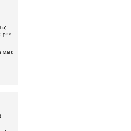
abá)
 pela
a Mais
o