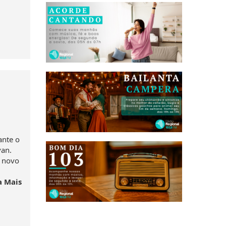
ante o
avan.
m novo
a Mais