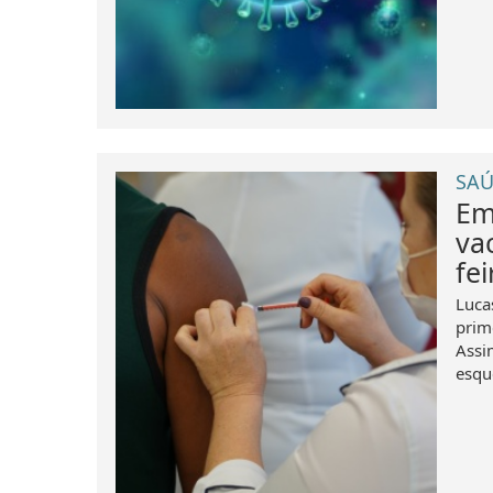
SAÚ
Em
va
fei
Luca
prim
Assi
esqu