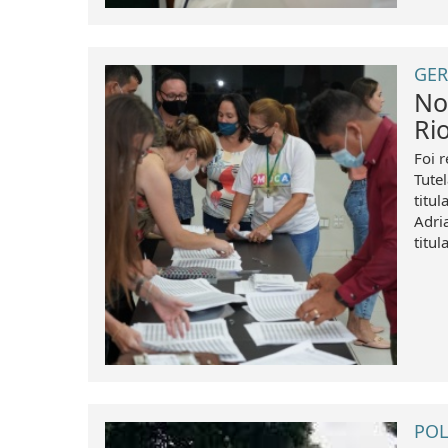
GER
No
Ri
Foi 
Tute
titul
Adri
titula
POL