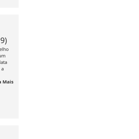
9)
elho
 um
data
 a
a Mais