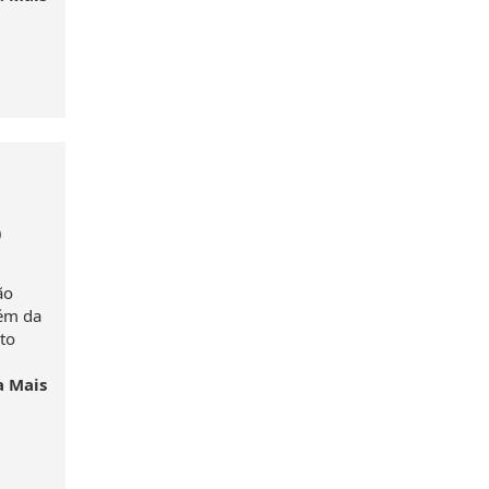
o
ão
lém da
to
a Mais