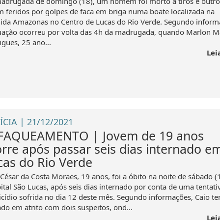
adrugada de domingo (18), um homem foi morto a tiros e outro
m feridos por golpes de faca em briga numa boate localizada na
ida Amazonas no Centro de Lucas do Rio Verde. Segundo inform
tuação ocorreu por volta das 4h da madrugada, quando Marlon M
igues, 25 ano...
Lei
ÍCIA | 21/12/2021
FAQUEAMENTO | Jovem de 19 anos
rre após passar seis dias internado e
cas do Rio Verde
 César da Costa Moraes, 19 anos, foi a óbito na noite de sábado (
ital São Lucas, após seis dias internado por conta de uma tentati
cídio sofrida no dia 12 deste mês. Segundo informações, Caio ter
ado em atrito com dois suspeitos, ond...
Lei