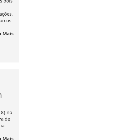
s dois
ações,
arcos
a Mais
m
18) no
va de
ia
a Mais