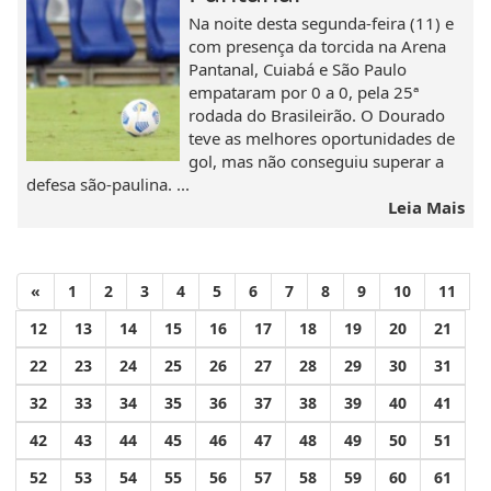
Na noite desta segunda-feira (11) e
com presença da torcida na Arena
Pantanal, Cuiabá e São Paulo
empataram por 0 a 0, pela 25ª
rodada do Brasileirão. O Dourado
teve as melhores oportunidades de
gol, mas não conseguiu superar a
defesa são-paulina. ...
Leia Mais
«
1
2
3
4
5
6
7
8
9
10
11
12
13
14
15
16
17
18
19
20
21
22
23
24
25
26
27
28
29
30
31
32
33
34
35
36
37
38
39
40
41
42
43
44
45
46
47
48
49
50
51
52
53
54
55
56
57
58
59
60
61