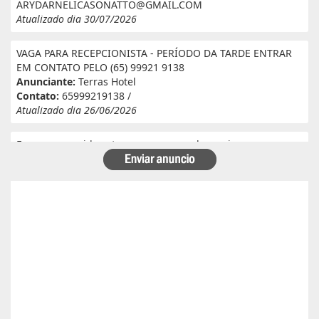
ARYDARNELICASONATTO@GMAIL.COM
Atualizado dia 30/07/2026
VAGA PARA RECEPCIONISTA - PERÍODO DA TARDE ENTRAR
EM CONTATO PELO (65) 99921 9138
Anunciante:
Terras Hotel
Contato:
65999219138 /
Atualizado dia 26/06/2026
Eu e meu marido estamos a procura de serviço em
fazenda. Eu tenho experiência e referência em cantina, ele
tem experiência e referência em lavoura. Passa veneno,
planta, colhe, joga adubo, calcário, nivela, etc... Eu tenho
30 anos ele 29 anos. Temos uma menina de 07 anos que já
frequenta a escola. Temos número de referência caso
precise desde já agradeço!
Anunciante:
Alessandra Cristina Batista pinto
Contato:
66996492699 / lorenaiza27112018@gmail.com
Atualizado dia 26/06/2026
Boa safra planejamento agrícola esta contratando