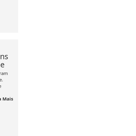
ns
de
aram
de.
e
a Mais