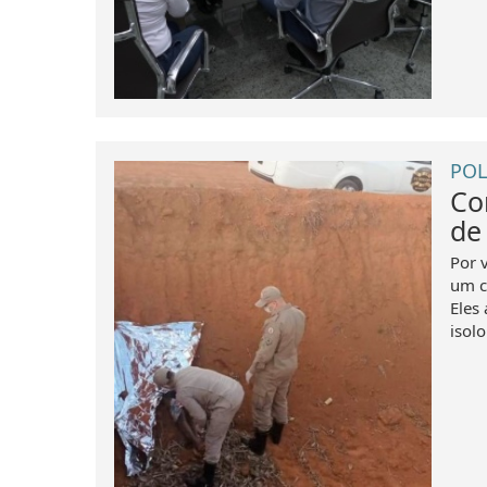
POL
Co
de
Por 
um c
Eles
isolo