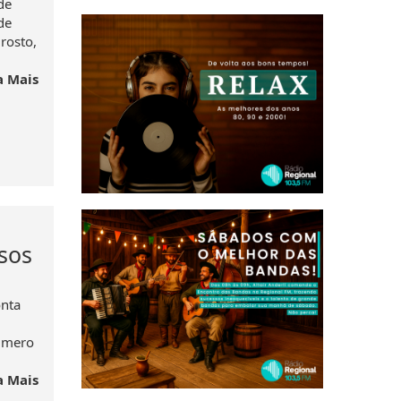
de
de
rosto,
a Mais
asos
onta
úmero
a Mais