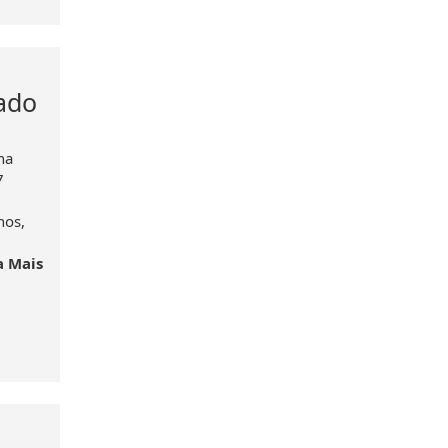
ado
na
7
nos,
a Mais