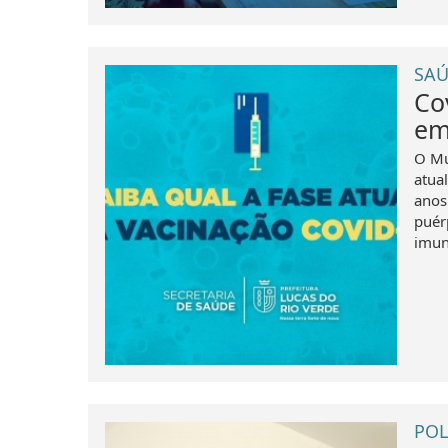
SAÚ
Co
em
O Mu
atua
anos
puér
imun
POL