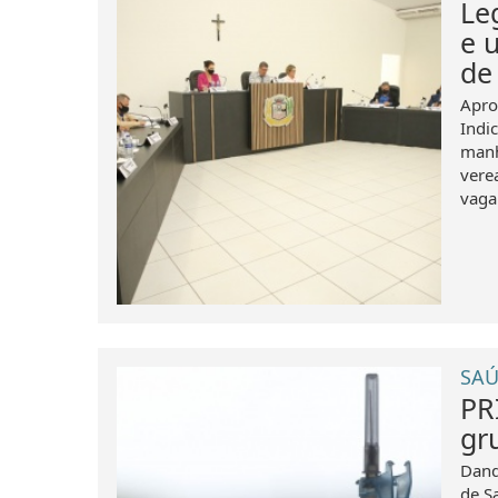
Le
e 
de
Apro
Indi
manh
vere
vaga 
SAÚ
PR
gr
Dand
de S