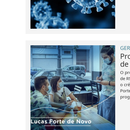
GER
Pr
de
O pr
de R
o cr
Port
prog