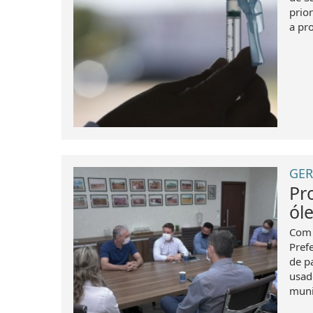
prior
a pr
GER
Pr
ól
Com 
Pref
de p
usad
muni