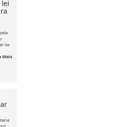
lei
ara
pela
o
ar na
a Mais
ar
taria
pos