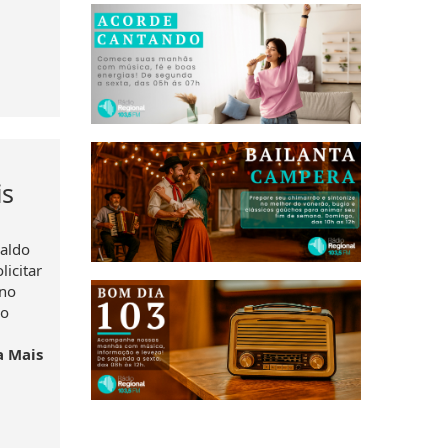
is
saldo
icitar
eno
ao
a Mais