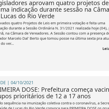
gisladores aprovam quatro projetos de 
uma indicação durante sessão na Câm
 Lucas do Rio Verde
vados quatro Projetos de Leis em primeira votação e feita uma
cação durante a Sessão Ordinária N. 31/2021 realizada hoje (04), 
ã, na Câmara de Vereadores. A Sessão contou com a presença d
ador Marcelo Dal' Berto que tomou posse na última sexta pra atu
do ver...
Lei
DE | 04/10/2021
IMEIRA DOSE: Prefeitura começa vacin
upos prioritários de 12 a 17 anos
o sequência na imunização coletiva contra o coronavírus, a Secre
aúde de Lucas do Rio Verde convoca para PRIMEIRA DOSE os gru