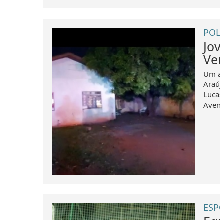
POL
Jo
Ve
Um a
Araú
Luca
Aven
ESP