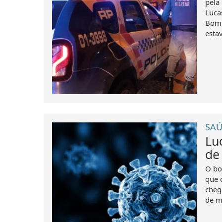
pela
Luca
Bomb
esta
SAÚ
Lu
de
O bo
que 
cheg
de m