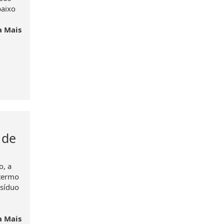
baixo
a Mais
 de
o, a
 termo
esíduo
a Mais