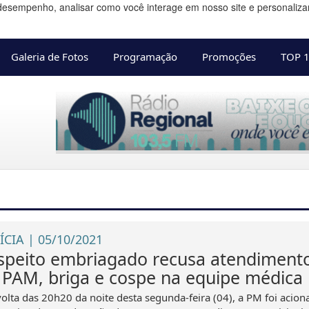
desempenho, analisar como você interage em nosso site e personalizar 
Galeria de Fotos
Programação
Promoções
TOP 
ÍCIA | 05/10/2021
speito embriagado recusa atendiment
 PAM, briga e cospe na equipe médica
volta das 20h20 da noite desta segunda-feira (04), a PM foi acion