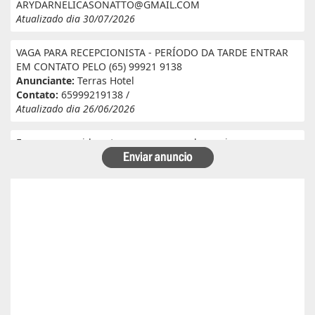
ARYDARNELICASONATTO@GMAIL.COM
Atualizado dia 30/07/2026
VAGA PARA RECEPCIONISTA - PERÍODO DA TARDE ENTRAR
EM CONTATO PELO (65) 99921 9138
Anunciante:
Terras Hotel
Contato:
65999219138 /
Atualizado dia 26/06/2026
Eu e meu marido estamos a procura de serviço em
fazenda. Eu tenho experiência e referência em cantina, ele
tem experiência e referência em lavoura. Passa veneno,
planta, colhe, joga adubo, calcário, nivela, etc... Eu tenho
30 anos ele 29 anos. Temos uma menina de 07 anos que já
frequenta a escola. Temos número de referência caso
precise desde já agradeço!
Anunciante:
Alessandra Cristina Batista pinto
Contato:
66996492699 / lorenaiza27112018@gmail.com
Atualizado dia 26/06/2026
Boa safra planejamento agrícola esta contratando