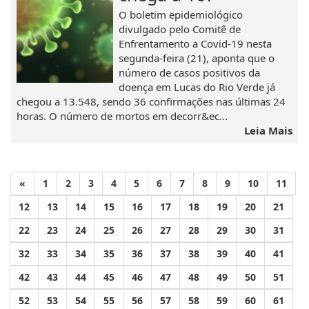
O boletim epidemiológico
divulgado pelo Comitê de
Enfrentamento a Covid-19 nesta
segunda-feira (21), aponta que o
número de casos positivos da
doença em Lucas do Rio Verde já
chegou a 13.548, sendo 36 confirmações nas últimas 24
horas. O número de mortos em decorr&ec...
Leia Mais
«
1
2
3
4
5
6
7
8
9
10
11
12
13
14
15
16
17
18
19
20
21
22
23
24
25
26
27
28
29
30
31
32
33
34
35
36
37
38
39
40
41
42
43
44
45
46
47
48
49
50
51
52
53
54
55
56
57
58
59
60
61