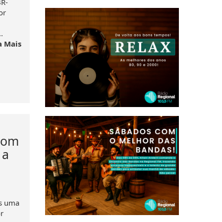
BR-
or
.
a Mais
 com
 a
ós uma
or