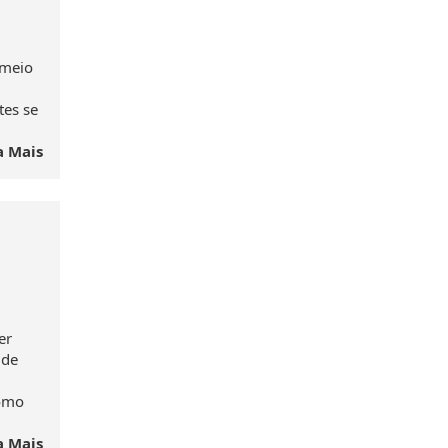
 meio
tes se
a Mais
er
 de
como
a Mais