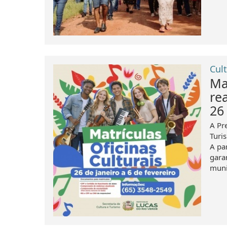
Cul
Ma
re
26
A Pr
Turi
A par
gara
munic