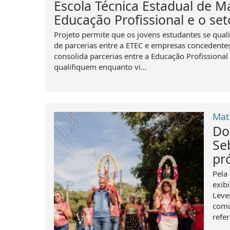
Escola Técnica Estadual de M
Educação Profissional e o set
Projeto permite que os jovens estudantes se qua
de parcerias entre a ETEC e empresas concedentes
consolida parcerias entre a Educação Profissional 
qualifiquem enquanto vi...
Mat
Do
Se
pr
Pela 
exib
Lever
comu
refer