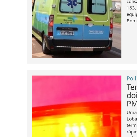
coli
163,
equi
Bomb
Poli
Te
do
PM
Uma 
Loba
term
rápid