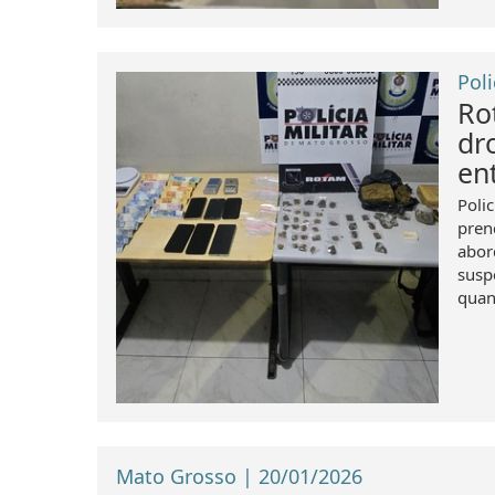
Poli
Ro
dr
en
Poli
pren
abor
susp
quan
Mato Grosso | 20/01/2026