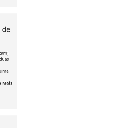
 de
otam)
 duas
e uma
a Mais