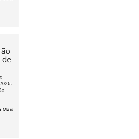
rão
r de
e
 2026.
rão
a Mais