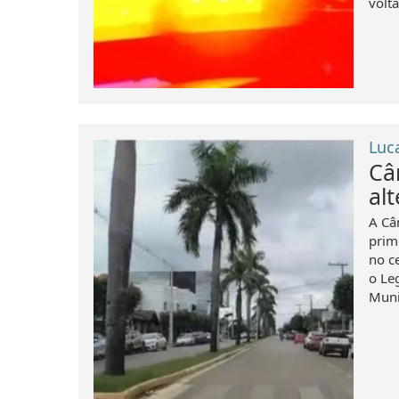
volt
Luc
Câ
al
A Câ
prim
no c
o Le
Muni