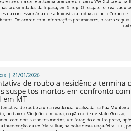
são entre uma carreta Scania branca e um carro VW Gol preto na 
 nas proximidades da Inpasa, em Sinop. O resgate foi realizado p
pes da concessionária que administra a rodovia e pelo Corpo de
eiros. De acordo com informações preliminares, o carro seguia..
Lei
cia | 21/01/2026
ntativa de roubo a residência termina
is suspeitos mortos em confronto com
 em MT
tentativa de roubo a uma residência localizada na Rua Monteiro
to, no bairro São João, em Juara, região norte de Mato Grosso,
inou com dois suspeitos mortos, um foragido e outro preso, ap
a intervenção da Polícia Militar, na noite desta terça-feira (20), p