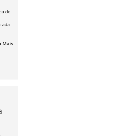
ca de
trada
a Mais
a
.