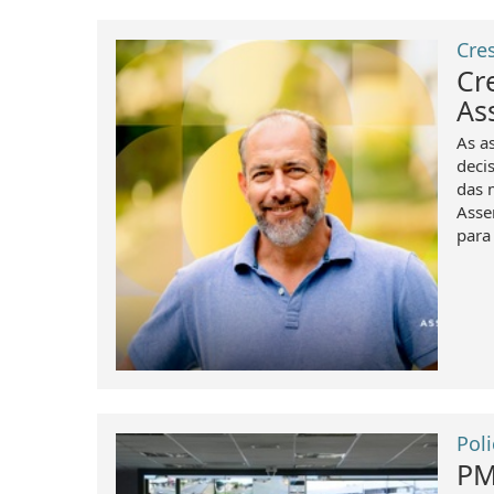
Cre
Cr
As
As a
deci
das m
Asse
para 
Poli
PM