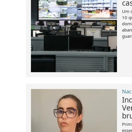
ca
Um c
10 q
domi
aban
guar
Nac
In
Ve
br
Prim
esse