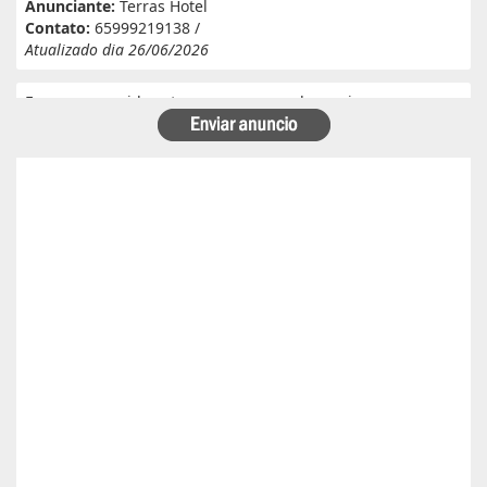
Anunciante:
Terras Hotel
Contato:
65999219138 /
Atualizado dia 26/06/2026
Eu e meu marido estamos a procura de serviço em
fazenda. Eu tenho experiência e referência em cantina, ele
tem experiência e referência em lavoura. Passa veneno,
planta, colhe, joga adubo, calcário, nivela, etc... Eu tenho
30 anos ele 29 anos. Temos uma menina de 07 anos que já
frequenta a escola. Temos número de referência caso
precise desde já agradeço!
Anunciante:
Alessandra Cristina Batista pinto
Contato:
66996492699 / lorenaiza27112018@gmail.com
Atualizado dia 26/06/2026
Boa safra planejamento agrícola esta contratando
motorista com categoria E..
Anunciante:
boa safra planejamento agricola
Contato:
65999684512 / agropecuariajulu23@gmail.com
Atualizado dia 26/06/2026