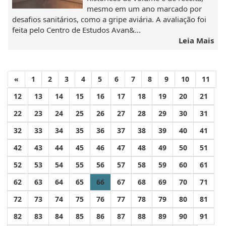
mesmo em um ano marcado por
desafios sanitários, como a gripe aviária. A avaliação foi
feita pelo Centro de Estudos Avan&...
Leia Mais
«
1
2
3
4
5
6
7
8
9
10
11
12
13
14
15
16
17
18
19
20
21
22
23
24
25
26
27
28
29
30
31
32
33
34
35
36
37
38
39
40
41
42
43
44
45
46
47
48
49
50
51
52
53
54
55
56
57
58
59
60
61
62
63
64
65
66
67
68
69
70
71
72
73
74
75
76
77
78
79
80
81
82
83
84
85
86
87
88
89
90
91