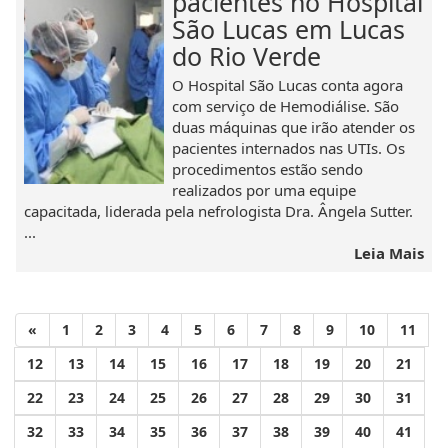
pacientes no Hospital
São Lucas em Lucas
do Rio Verde
O Hospital São Lucas conta agora
com serviço de Hemodiálise. São
duas máquinas que irão atender os
pacientes internados nas UTIs. Os
procedimentos estão sendo
realizados por uma equipe
capacitada, liderada pela nefrologista Dra. Ângela Sutter.
...
Leia Mais
«
1
2
3
4
5
6
7
8
9
10
11
12
13
14
15
16
17
18
19
20
21
22
23
24
25
26
27
28
29
30
31
32
33
34
35
36
37
38
39
40
41