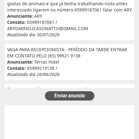
gostas de animais e que já tenha trabalhando nisto antes
interessado ligarem no número 65999187061 falar com ARY
Anunciante:
ARY
Contato:
65999187061 /
ARYDARNELICASONATTO@GMAIL.COM
Atualizado dia 30/07/2026
VAGA PARA RECEPCIONISTA - PERÍODO DA TARDE ENTRAR
EM CONTATO PELO (65) 99921 9138
Anunciante:
Terras Hotel
Contato:
65999219138 /
Atualizado dia 26/06/2026
Eu e meu marido estamos a procura de serviço em
fazenda. Eu tenho experiência e referência em cantina, ele
tem experiência e referência em lavoura. Passa veneno,
planta, colhe, joga adubo, calcário, nivela, etc... Eu tenho
30 anos ele 29 anos. Temos uma menina de 07 anos que já
frequenta a escola. Temos número de referência caso
precise desde já agradeço!
Anunciante:
Alessandra Cristina Batista pinto
Contato:
66996492699 / lorenaiza27112018@gmail.com