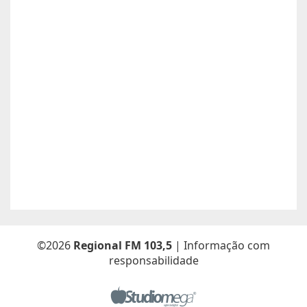
Atualizado dia 26/06/2026
Boa safra planejamento agrícola esta contratando
motorista com categoria E..
Anunciante:
boa safra planejamento agricola
Contato:
65999684512 / agropecuariajulu23@gmail.com
Atualizado dia 26/06/2026
Sou Elton Pereira Rocha tenho 38 anos Procuro trabalho de
Caseiro fazenda ou characa eu e minha Esposa -Maria Elsa
Freitas.
Anunciante:
Elton Pereira Rocha
Contato:
65 9 92681768 /
Atualizado dia 26/06/2026
©2026
Regional FM 103,5
| Informação com
responsabilidade