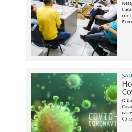
Nest
Luca
corr
Exec
SAÚ
Ho
Co
O bo
Covi
caso
03 c