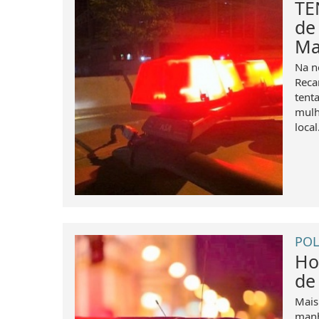
TE
de
Ma
Na n
Reca
tent
mulh
local.
POL
Ho
de
Mais
manh