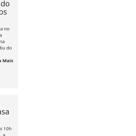
ado
os
da no
a
ma
diu do
a Mais
asa
as 10h
, a