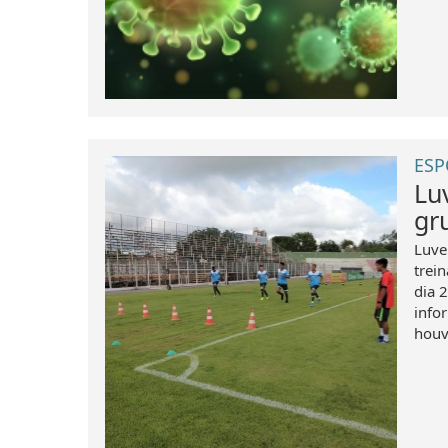
ESP
Lu
gr
Luve
trei
dia 2
info
houve