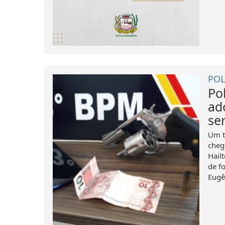
POL
Po
ad
se
Um tr
cheg
Hail
de f
Eugê