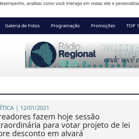
desempenho, analisar como você interage em nosso site e personalizar 
Galeria de Fotos
Programação
Promoções
TOP 
ÍTICA | 12/01/2021
readores fazem hoje sessão
raordinária para votar projeto de lei
bre desconto em alvará