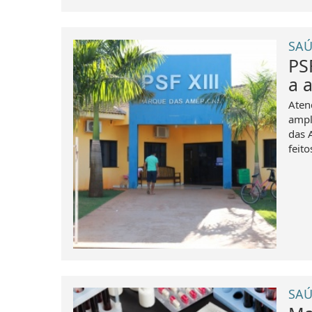
SAÚ
PS
a 
Aten
ampl
das 
feito
SAÚ