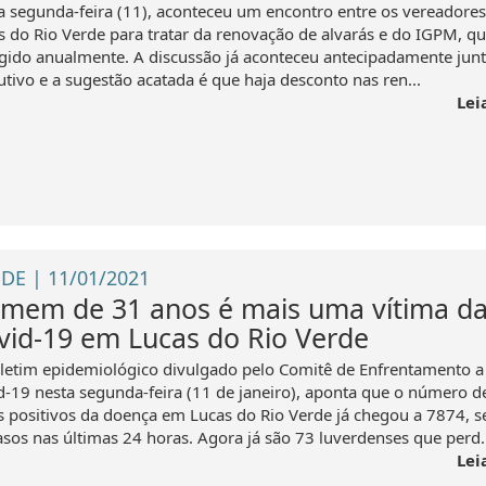
a segunda-feira (11), aconteceu um encontro entre os vereadores
s do Rio Verde para tratar da renovação de alvarás e do IGPM, qu
igido anualmente. A discussão já aconteceu antecipadamente jun
utivo e a sugestão acatada é que haja desconto nas ren...
Lei
DE | 11/01/2021
mem de 31 anos é mais uma vítima d
vid-19 em Lucas do Rio Verde
letim epidemiológico divulgado pelo Comitê de Enfrentamento a
d-19 nesta segunda-feira (11 de janeiro), aponta que o número d
s positivos da doença em Lucas do Rio Verde já chegou a 7874, 
asos nas últimas 24 horas. Agora já são 73 luverdenses que perd..
Lei