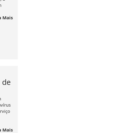
m
a Mais
 de
m
vírus
rviço
a Mais