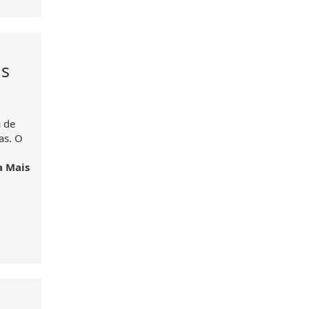
as
a de
as. O
a Mais