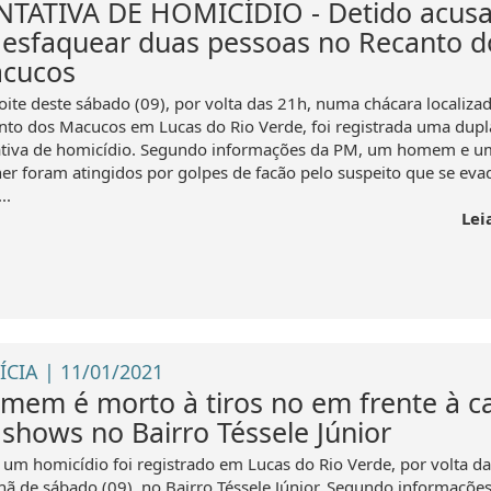
NTATIVA DE HOMICÍDIO - Detido acus
 esfaquear duas pessoas no Recanto d
cucos
oite deste sábado (09), por volta das 21h, numa chácara localiza
nto dos Macucos em Lucas do Rio Verde, foi registrada uma dupl
ativa de homicídio. Segundo informações da PM, um homem e u
er foram atingidos por golpes de facão pelo suspeito que se eva
..
Lei
ÍCIA | 11/01/2021
mem é morto à tiros no em frente à c
 shows no Bairro Téssele Júnior
 um homicídio foi registrado em Lucas do Rio Verde, por volta d
ã de sábado (09), no Bairro Téssele Júnior. Segundo informações