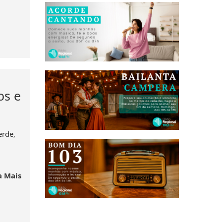
os e
erde,
a Mais