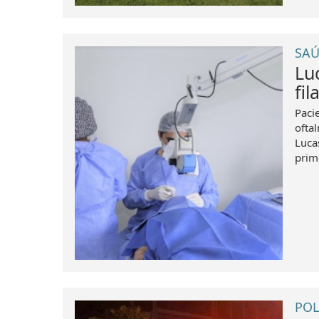
SAÚ
Lu
fil
Paci
ofta
Luca
prim
POL