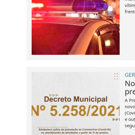
víti
frent
GER
No
pr
A Pre
novo
(Cov
e ou
segun