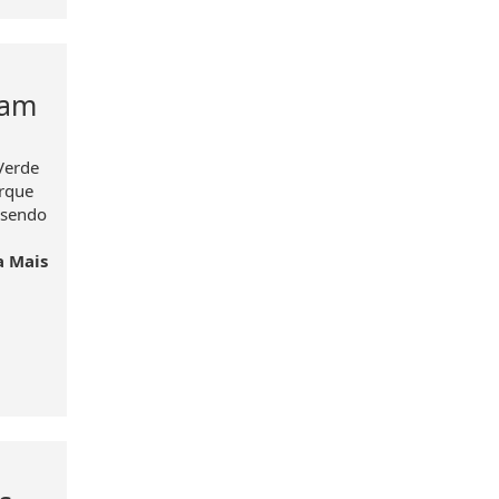
sam
Verde
arque
 sendo
a Mais