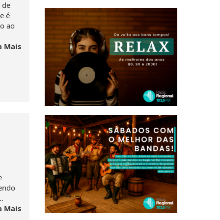
 de
e é
to ao
a Mais
a
e
sendo
.
a Mais