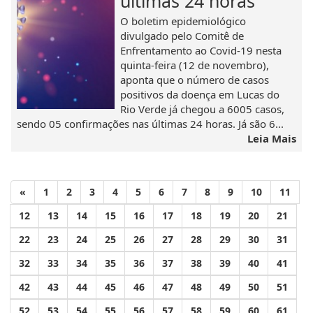
últimas 24 horas
O boletim epidemiológico
divulgado pelo Comitê de
Enfrentamento ao Covid-19 nesta
quinta-feira (12 de novembro),
aponta que o número de casos
positivos da doença em Lucas do
Rio Verde já chegou a 6005 casos,
sendo 05 confirmações nas últimas 24 horas. Já são 6...
Leia Mais
«
1
2
3
4
5
6
7
8
9
10
11
12
13
14
15
16
17
18
19
20
21
22
23
24
25
26
27
28
29
30
31
32
33
34
35
36
37
38
39
40
41
42
43
44
45
46
47
48
49
50
51
52
53
54
55
56
57
58
59
60
61