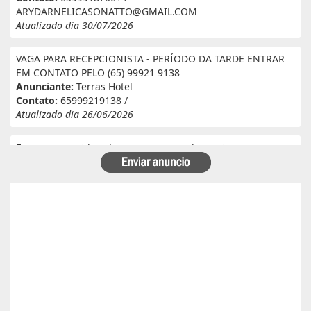
ARYDARNELICASONATTO@GMAIL.COM
Atualizado dia 30/07/2026
VAGA PARA RECEPCIONISTA - PERÍODO DA TARDE ENTRAR
EM CONTATO PELO (65) 99921 9138
Anunciante:
Terras Hotel
Contato:
65999219138 /
Atualizado dia 26/06/2026
Eu e meu marido estamos a procura de serviço em
fazenda. Eu tenho experiência e referência em cantina, ele
tem experiência e referência em lavoura. Passa veneno,
planta, colhe, joga adubo, calcário, nivela, etc... Eu tenho
30 anos ele 29 anos. Temos uma menina de 07 anos que já
frequenta a escola. Temos número de referência caso
precise desde já agradeço!
Anunciante:
Alessandra Cristina Batista pinto
Contato:
66996492699 / lorenaiza27112018@gmail.com
Atualizado dia 26/06/2026
Boa safra planejamento agrícola esta contratando