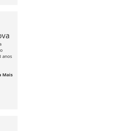
ova
a
no
8 anos
a Mais