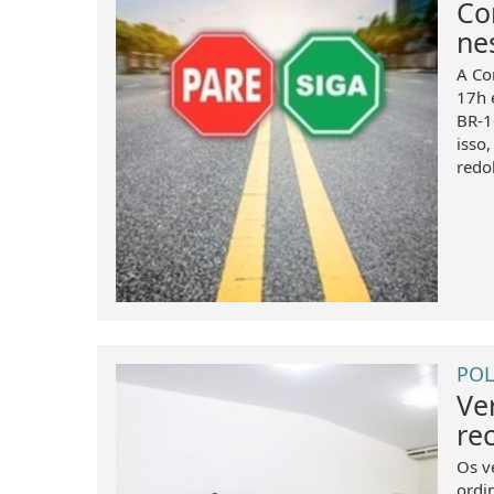
Co
nes
A Co
17h 
BR-1
isso,
redo
POL
Ve
re
Os v
ordin