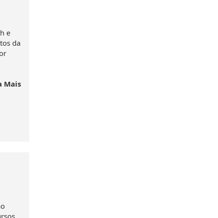
h e
tos da
or
a Mais
ão
ursos