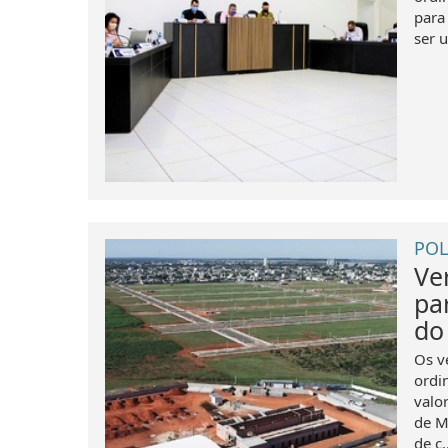
para
ser 
POL
Ve
pa
do
Os v
ordin
valo
de M
de c..