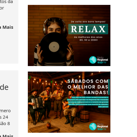
tos da
or
a Mais
 de
úmero
s 24
São 8
a Mais