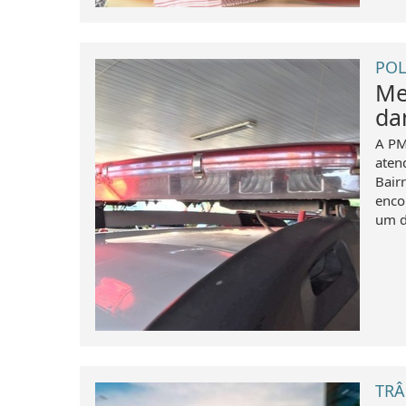
POL
Me
da
A PM
aten
Bairr
enco
um d
TRÂ