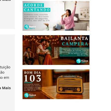
tuição
ção
ção em
a Mais