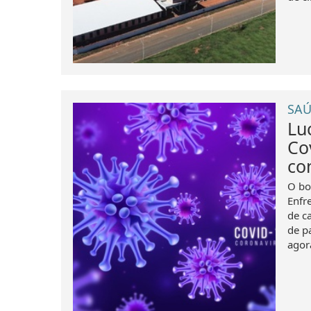
SAÚ
Lu
Co
co
O bo
Enfr
de c
de p
agor