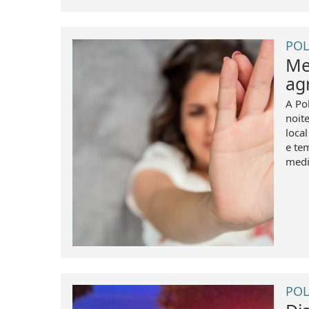
POL
Me
ag
A Po
noit
loca
e te
medid
POL