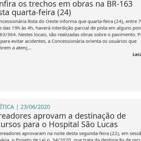
nfira os trechos em obras na BR-163
ta quarta-feira (24)
ncessionária Rota do Oeste informa que quarta-feira (24), entre 7
e das 19h às 4h, haverá interdição parcial de pista em alguns pon
63/364. Nestes locais, são realizadas obras sobre o pavimento. P
 para evitar acidentes, a Concessionária orienta os usuários que
brem a atenç...
Lei
ÍTICA | 23/06/2020
readores aprovam a destinação de
cursos para o Hospital São Lucas
ereadores aprovaram na noite desta segunda-feira (22), em sess
ária, o Projeto de Lei n. 34/2020, que trata da destinação de rec