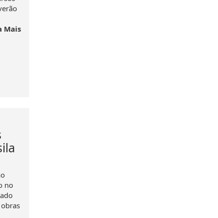
verão
a Mais
s
ila
ão
o no
tado
 obras