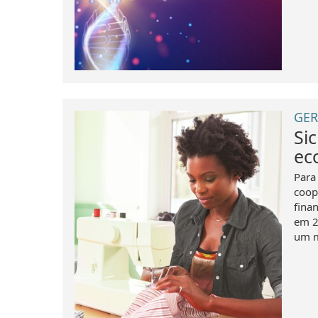
GER
Si
ec
Para
coop
fina
em 2
um m