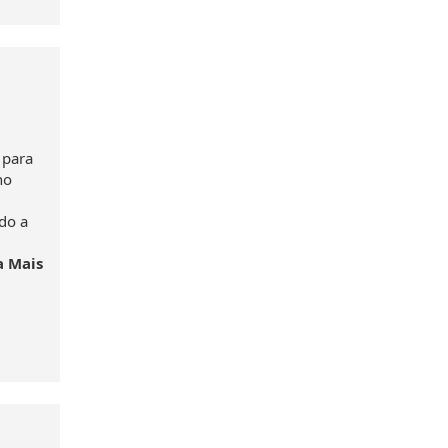
 para
no
do a
a Mais