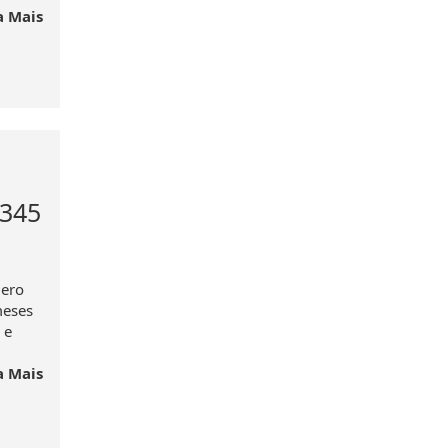
a Mais
 345
mero
meses
 e
a Mais