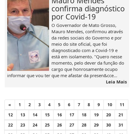
Mauro Mendes
confirma diagnóstico
por Covid-19
O Governador de Mato Grosso,
Mauro Mendes, confirmou através
da redes sociais do Governo e por
meio do site oficial, que foi
diagnosticado com a Covid-19 e
está em isolamento. "Quero nesse
momento, pelo dever da função do
cargo que honrosamente ocupo
informar que vou ter que me afastar da presen&cce...
Leia Mais
«
1
2
3
4
5
6
7
8
9
10
11
12
13
14
15
16
17
18
19
20
21
22
23
24
25
26
27
28
29
30
31