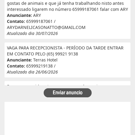
gostas de animais e que já tenha trabalhando nisto antes
interessado ligarem no número 65999187061 falar com ARY
Anunciante:
ARY
Contato:
65999187061 /
ARYDARNELICASONATTO@GMAIL.COM
Atualizado dia 30/07/2026
VAGA PARA RECEPCIONISTA - PERÍODO DA TARDE ENTRAR
EM CONTATO PELO (65) 99921 9138
Anunciante:
Terras Hotel
Contato:
65999219138 /
Atualizado dia 26/06/2026
Eu e meu marido estamos a procura de serviço em
fazenda. Eu tenho experiência e referência em cantina, ele
tem experiência e referência em lavoura. Passa veneno,
planta, colhe, joga adubo, calcário, nivela, etc... Eu tenho
30 anos ele 29 anos. Temos uma menina de 07 anos que já
frequenta a escola. Temos número de referência caso
precise desde já agradeço!
Anunciante:
Alessandra Cristina Batista pinto
Contato:
66996492699 / lorenaiza27112018@gmail.com