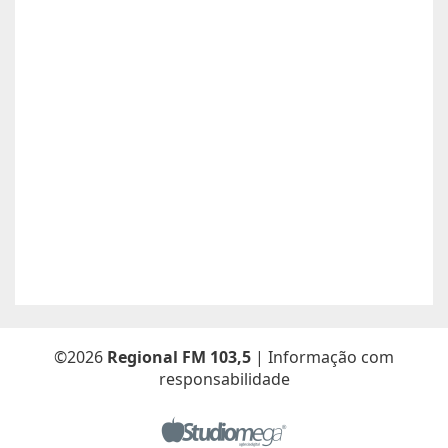
Atualizado dia 26/06/2026
Boa safra planejamento agrícola esta contratando
motorista com categoria E..
Anunciante:
boa safra planejamento agricola
Contato:
65999684512 / agropecuariajulu23@gmail.com
Atualizado dia 26/06/2026
Sou Elton Pereira Rocha tenho 38 anos Procuro trabalho de
Caseiro fazenda ou characa eu e minha Esposa -Maria Elsa
Freitas.
Anunciante:
Elton Pereira Rocha
Contato:
65 9 92681768 /
Atualizado dia 26/06/2026
©2026
Regional FM 103,5
| Informação com
responsabilidade