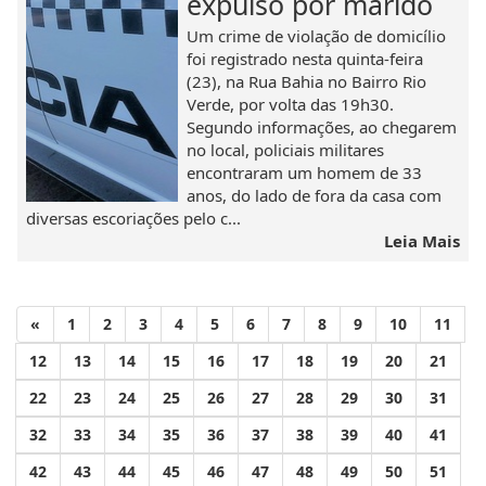
expulso por marido
Um crime de violação de domicílio
foi registrado nesta quinta-feira
(23), na Rua Bahia no Bairro Rio
Verde, por volta das 19h30.
Segundo informações, ao chegarem
no local, policiais militares
encontraram um homem de 33
anos, do lado de fora da casa com
diversas escoriações pelo c...
Leia Mais
«
1
2
3
4
5
6
7
8
9
10
11
12
13
14
15
16
17
18
19
20
21
22
23
24
25
26
27
28
29
30
31
32
33
34
35
36
37
38
39
40
41
42
43
44
45
46
47
48
49
50
51