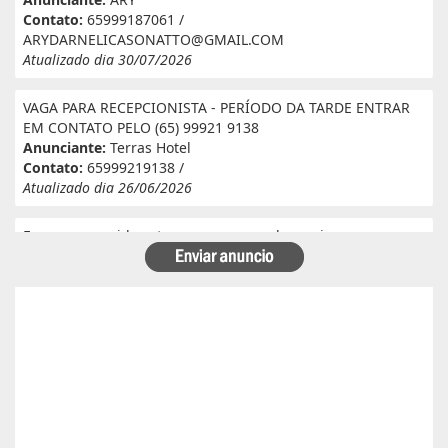
Contato:
65999187061 /
ARYDARNELICASONATTO@GMAIL.COM
Atualizado dia 30/07/2026
VAGA PARA RECEPCIONISTA - PERÍODO DA TARDE ENTRAR
EM CONTATO PELO (65) 99921 9138
Anunciante:
Terras Hotel
Contato:
65999219138 /
Atualizado dia 26/06/2026
Eu e meu marido estamos a procura de serviço em
fazenda. Eu tenho experiência e referência em cantina, ele
tem experiência e referência em lavoura. Passa veneno,
planta, colhe, joga adubo, calcário, nivela, etc... Eu tenho
30 anos ele 29 anos. Temos uma menina de 07 anos que já
frequenta a escola. Temos número de referência caso
precise desde já agradeço!
Anunciante:
Alessandra Cristina Batista pinto
Contato:
66996492699 / lorenaiza27112018@gmail.com
Atualizado dia 26/06/2026