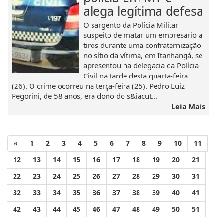
alega legítima defesa
O sargento da Polícia Militar
suspeito de matar um empresário a
tiros durante uma confraternização
no sítio da vítima, em Itanhangá, se
apresentou na delegacia da Polícia
Civil na tarde desta quarta-feira
(26). O crime ocorreu na terça-feira (25). Pedro Luiz
Pegorini, de 58 anos, era dono do s&iacut...
Leia Mais
«
1
2
3
4
5
6
7
8
9
10
11
12
13
14
15
16
17
18
19
20
21
22
23
24
25
26
27
28
29
30
31
32
33
34
35
36
37
38
39
40
41
42
43
44
45
46
47
48
49
50
51