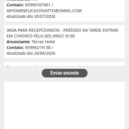
Contato:
65999187061 /
ARYDARNELICASONATTO@GMAIL.COM
Atualizado dia 30/07/2026
VAGA PARA RECEPCIONISTA - PERÍODO DA TARDE ENTRAR
EM CONTATO PELO (65) 99921 9138
Anunciante:
Terras Hotel
Contato:
65999219138 /
Atualizado dia 26/06/2026
Eu e meu marido estamos a procura de serviço em
fazenda. Eu tenho experiência e referência em cantina, ele
tem experiência e referência em lavoura. Passa veneno,
planta, colhe, joga adubo, calcário, nivela, etc... Eu tenho
30 anos ele 29 anos. Temos uma menina de 07 anos que já
frequenta a escola. Temos número de referência caso
precise desde já agradeço!
Anunciante:
Alessandra Cristina Batista pinto
Contato:
66996492699 / lorenaiza27112018@gmail.com
Atualizado dia 26/06/2026