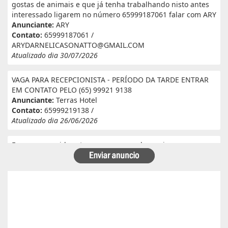
gostas de animais e que já tenha trabalhando nisto antes
interessado ligarem no número 65999187061 falar com ARY
Anunciante:
ARY
Contato:
65999187061 /
ARYDARNELICASONATTO@GMAIL.COM
Atualizado dia 30/07/2026
VAGA PARA RECEPCIONISTA - PERÍODO DA TARDE ENTRAR
EM CONTATO PELO (65) 99921 9138
Anunciante:
Terras Hotel
Contato:
65999219138 /
Atualizado dia 26/06/2026
Eu e meu marido estamos a procura de serviço em
fazenda. Eu tenho experiência e referência em cantina, ele
tem experiência e referência em lavoura. Passa veneno,
planta, colhe, joga adubo, calcário, nivela, etc... Eu tenho
30 anos ele 29 anos. Temos uma menina de 07 anos que já
frequenta a escola. Temos número de referência caso
precise desde já agradeço!
Anunciante:
Alessandra Cristina Batista pinto
Contato:
66996492699 / lorenaiza27112018@gmail.com