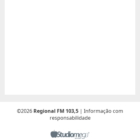
Atualizado dia 26/06/2026
Boa safra planejamento agrícola esta contratando
motorista com categoria E..
Anunciante:
boa safra planejamento agricola
Contato:
65999684512 / agropecuariajulu23@gmail.com
Atualizado dia 26/06/2026
Sou Elton Pereira Rocha tenho 38 anos Procuro trabalho de
Caseiro fazenda ou characa eu e minha Esposa -Maria Elsa
Freitas.
Anunciante:
Elton Pereira Rocha
Contato:
65 9 92681768 /
Atualizado dia 26/06/2026
©2026
Regional FM 103,5
| Informação com
responsabilidade