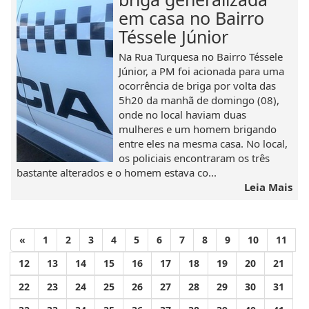
em casa no Bairro
Téssele Júnior
Na Rua Turquesa no Bairro Téssele
Júnior, a PM foi acionada para uma
ocorrência de briga por volta das
5h20 da manhã de domingo (08),
onde no local haviam duas
mulheres e um homem brigando
entre eles na mesma casa. No local,
os policiais encontraram os três
bastante alterados e o homem estava co...
Leia Mais
«
1
2
3
4
5
6
7
8
9
10
11
12
13
14
15
16
17
18
19
20
21
22
23
24
25
26
27
28
29
30
31