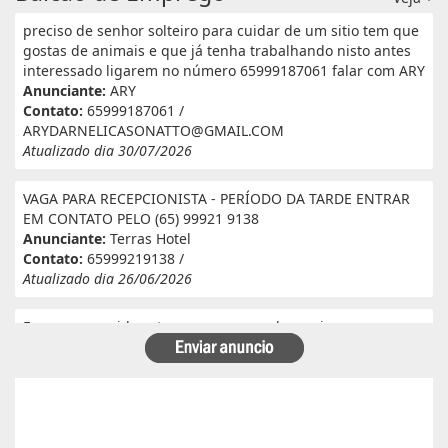
preciso de senhor solteiro para cuidar de um sitio tem que
gostas de animais e que já tenha trabalhando nisto antes
interessado ligarem no número 65999187061 falar com ARY
Anunciante:
ARY
Contato:
65999187061 /
ARYDARNELICASONATTO@GMAIL.COM
Atualizado dia 30/07/2026
VAGA PARA RECEPCIONISTA - PERÍODO DA TARDE ENTRAR
EM CONTATO PELO (65) 99921 9138
Anunciante:
Terras Hotel
Contato:
65999219138 /
Atualizado dia 26/06/2026
Eu e meu marido estamos a procura de serviço em
fazenda. Eu tenho experiência e referência em cantina, ele
tem experiência e referência em lavoura. Passa veneno,
planta, colhe, joga adubo, calcário, nivela, etc... Eu tenho
30 anos ele 29 anos. Temos uma menina de 07 anos que já
frequenta a escola. Temos número de referência caso
precise desde já agradeço!