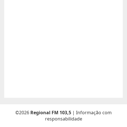
Anunciante:
Alessandra Cristina Batista pinto
Contato:
66996492699 / lorenaiza27112018@gmail.com
Atualizado dia 26/06/2026
Boa safra planejamento agrícola esta contratando
motorista com categoria E..
Anunciante:
boa safra planejamento agricola
Contato:
65999684512 / agropecuariajulu23@gmail.com
Atualizado dia 26/06/2026
Sou Elton Pereira Rocha tenho 38 anos Procuro trabalho de
Caseiro fazenda ou characa eu e minha Esposa -Maria Elsa
Freitas.
Anunciante:
Elton Pereira Rocha
Contato:
65 9 92681768 /
Atualizado dia 26/06/2026
©2026
Regional FM 103,5
| Informação com
responsabilidade