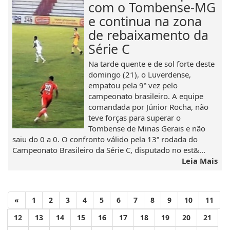
com o Tombense-MG
e continua na zona
de rebaixamento da
Série C
Na tarde quente e de sol forte deste
domingo (21), o Luverdense,
empatou pela 9ª vez pelo
campeonato brasileiro. A equipe
comandada por Júnior Rocha, não
teve forças para superar o
Tombense de Minas Gerais e não
saiu do 0 a 0. O confronto válido pela 13ª rodada do
Campeonato Brasileiro da Série C, disputado no est&...
Leia Mais
«
1
2
3
4
5
6
7
8
9
10
11
12
13
14
15
16
17
18
19
20
21