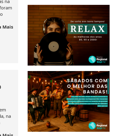
as na
 foram
go
a Mais
o
 em
a, na
a
a Mais