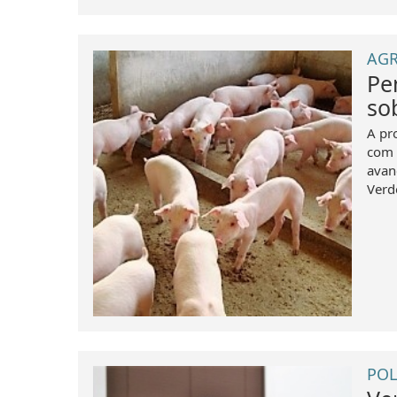
AGR
Pe
so
A pr
com 
avan
Verde
POL