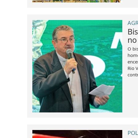
AGR
Bi
no
O bi
home
ence
Rio 
cont
POL