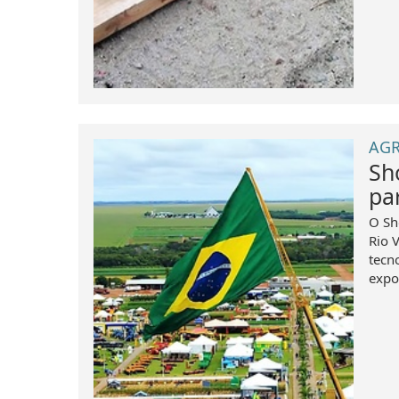
AGR
Sh
pa
O Sh
Rio 
tecn
expo