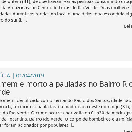
e de ontem (31), de que haviam várias pessoas consumindo drog
ida Amazonas, no Centro de Lucas do Rio Verde. Duas mulheres
dadas durante as rondas no local e uma delas teria escondido al
o do sutiã. ...
Lei
ÍCIA | 01/04/2019
mem é morto a pauladas no Bairro Ri
rde
omem identificado como Fernando Paulo dos Santos, idade não
rmada, foi morto a pauladas, na madrugada deste domingo (31),
s do Rio Verde. O crime ocorreu por volta da 01h30 da madrugad
ida Tocantins, Bairro Rio Verde. O corpo de bombeiros e a Políci
ar foram acionados por populares, i...
Lei