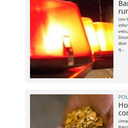
Ba
ru
Um h
info
veíc
Dour
dois
q...
POL
Ho
co
Uma 
Bair