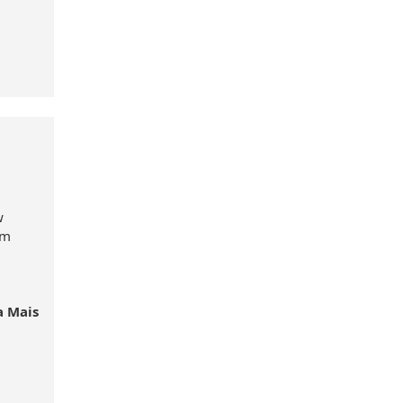
w
em
a Mais