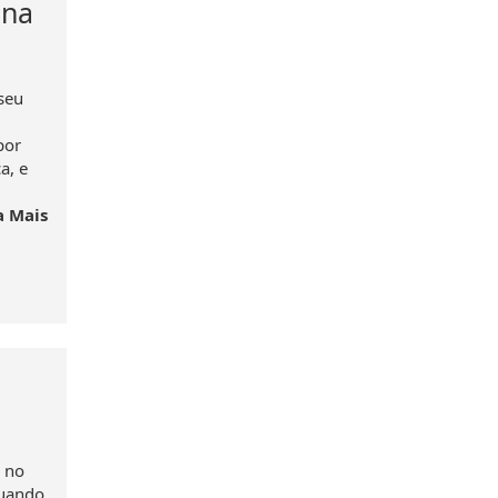
ona
seu
por
a, e
a Mais
 no
quando