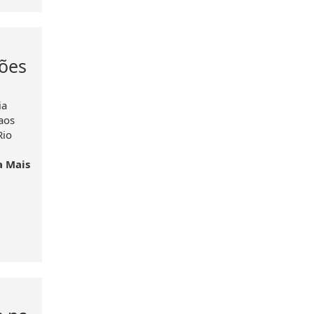
sões
ia
aos
Rio
a Mais