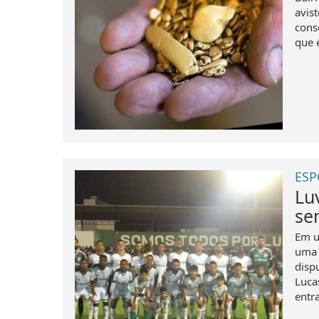
avis
cons
que 
ESP
Lu
se
Em u
uma 
disp
Luca
entr