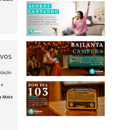
ivos
ndação
 e
a Mais