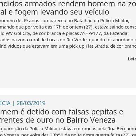
ndidos armados rendem homem na z
ral e fogem levando seu veículo
omem de 49 anos compareceu no Batalhão da Polícia Militar,
rmando que por volta das 17h de ontem (27), estava saindo com 
ulo WV Gol City, de cor branca e placas AYH-9177, da Fazenda
ados na zona rural de Lucas do Rio Verde, quando foi abordado 
 indivíduos que estavam em uma pick up Fiat Strada, de cor branc
Lei
ÍCIA | 28/03/2019
mem é detido com falsas pepitas e
rrentes de ouro no Bairro Veneza
guarnição da Polícia Militar estava em rondas pela Rua Bérgamo
ro Veneza, por volta das 23h50 da noite desta quarta-feira (27), 