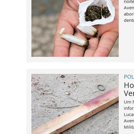
noit
Aven
abor
dentr
POL
Ho
Ve
Um h
info
Luca
Aven
Milit