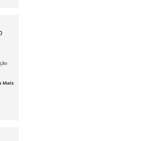
o
ação
a Mais