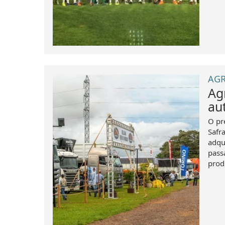
AGR
Ag
au
O pr
Safr
adqu
pass
produ