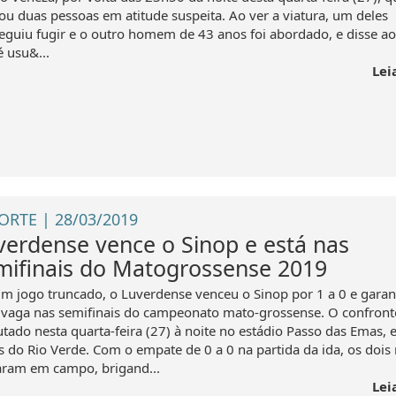
tou duas pessoas em atitude suspeita. Ao ver a viatura, um deles
eguiu fugir e o outro homem de 43 anos foi abordado, e disse a
é usu&...
Lei
ORTE | 28/03/2019
verdense vence o Sinop e está nas
mifinais do Matogrossense 2019
m jogo truncado, o Luverdense venceu o Sinop por 1 a 0 e garan
vaga nas semifinais do campeonato mato-grossense. O confronto
utado nesta quarta-feira (27) à noite no estádio Passo das Emas,
s do Rio Verde. Com o empate de 0 a 0 na partida da ida, os dois 
aram em campo, brigand...
Lei