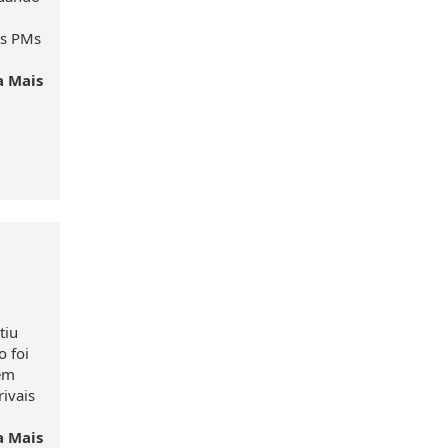
os PMs
a Mais
tiu
 foi
 em
rivais
a Mais