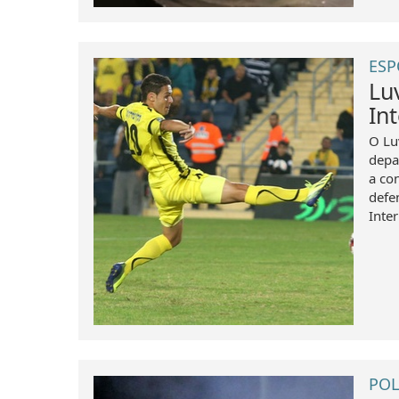
ESP
Lu
In
O Lu
depa
a co
defe
Inte
POL