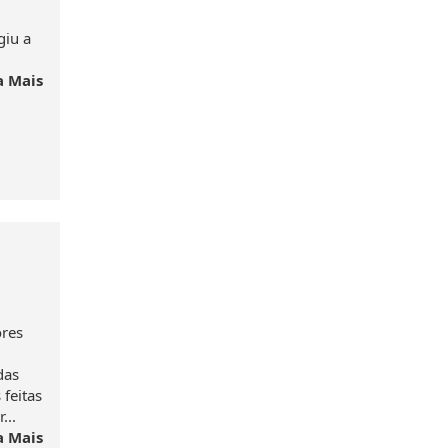
giu a
a Mais
ores
das
feitas
...
a Mais