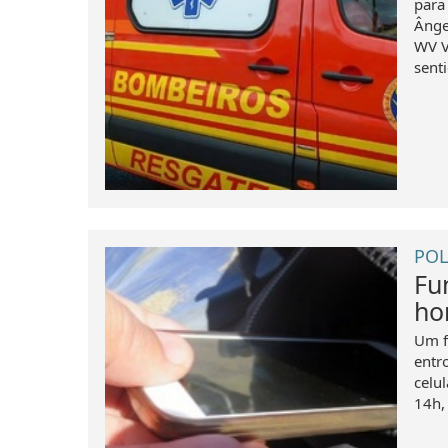
para
Ânge
WV V
sent
POL
Fu
ho
Um f
entr
celu
14h, 