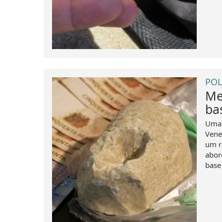
POL
Me
ba
Uma 
Vene
um r
abor
base 