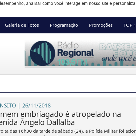
desempenho, analisar como você interage em nosso site e personalizar 
Galeria de Fotos
Programação
Promoções
TOP 
NSITO | 26/11/2018
mem embriagado é atropelado na
enida Ângelo Dallalba
olta das 16h30 da tarde de sábado (24), a Polícia Militar foi acio