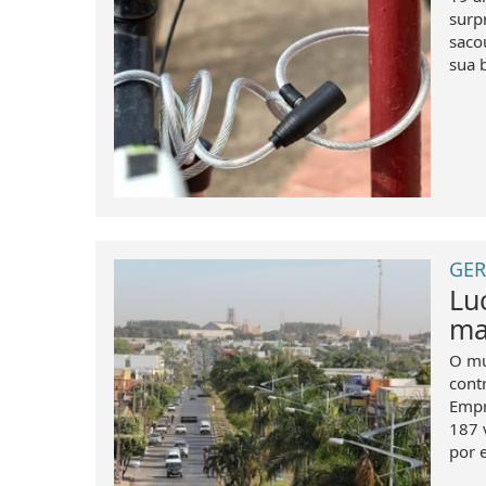
surp
saco
sua b
GER
Lu
ma
O mu
cont
Empr
187 
por 