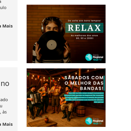
a
culo
a Mais
 no
rado
eu
, às
a Mais