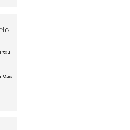
elo
ertou
a Mais