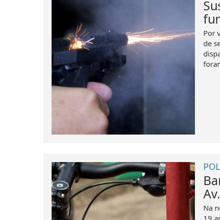
Su
fu
Por 
de s
disp
foram
POL
Ba
Av
Na n
19 a