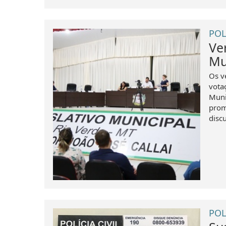
POL
Ve
Mu
Os v
vota
Muni
prom
discu
POL