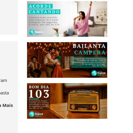
aram
pasta
a Mais