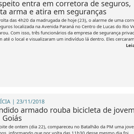
speito entra em corretora de seguros,
rta arma e atira em seguranças
volta das 4h20 da madrugada de hoje (23), o alarme de uma corr
eguros localizada na Avenida Paraná no Centro de Lucas do Rio V
arou. Com isso, três funcionários da empresa de segurança priva
 até o local e visualizaram um indivíduo lá dentro. Eles cercaram
Lei
ÍCIA | 23/11/2018
ndido armado rouba bicicleta de jove
. Goiás
oite de ontem (dia 22), compareceu no Batalhão da PM uma jov
nos, informando que por volta das 11h30 desse mesmo dia foi