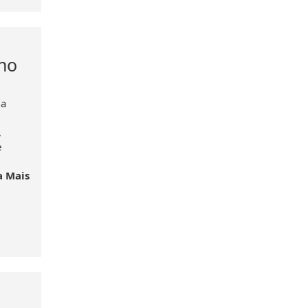
ho
da
,
e
a Mais