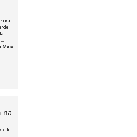
etora
erde,
da
...
a Mais
m na
em de