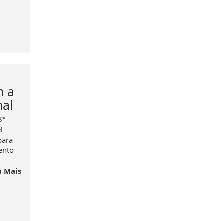
m a
nal
8ª
l
para
ento
a Mais