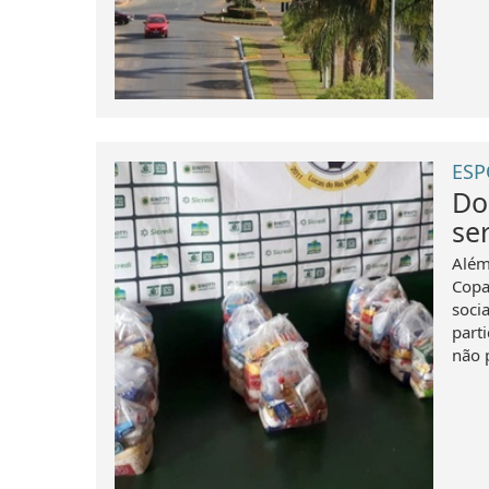
ESP
Do
ser
Além
Copa
soci
part
não p