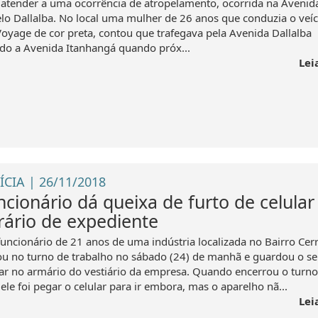
 atender a uma ocorrência de atropelamento, ocorrida na Avenid
lo Dallalba. No local uma mulher de 26 anos que conduzia o veí
oyage de cor preta, contou que trafegava pela Avenida Dallalba
ido a Avenida Itanhangá quando próx...
Lei
ÍCIA | 26/11/2018
ncionário dá queixa de furto de celular
rário de expediente
uncionário de 21 anos de uma indústria localizada no Bairro Cer
ou no turno de trabalho no sábado (24) de manhã e guardou o s
lar no armário do vestiário da empresa. Quando encerrou o turno
ele foi pegar o celular para ir embora, mas o aparelho nã...
Lei