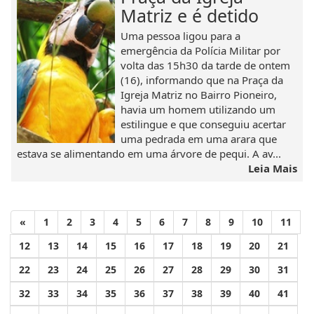
Matriz e é detido
Uma pessoa ligou para a
emergência da Polícia Militar por
volta das 15h30 da tarde de ontem
(16), informando que na Praça da
Igreja Matriz no Bairro Pioneiro,
havia um homem utilizando um
estilingue e que conseguiu acertar
uma pedrada em uma arara que
estava se alimentando em uma árvore de pequi. A av...
Leia Mais
«
1
2
3
4
5
6
7
8
9
10
11
12
13
14
15
16
17
18
19
20
21
22
23
24
25
26
27
28
29
30
31
32
33
34
35
36
37
38
39
40
41