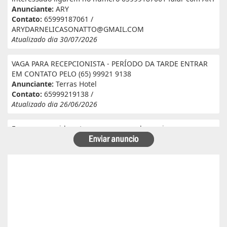
Anunciante:
ARY
Contato:
65999187061 /
ARYDARNELICASONATTO@GMAIL.COM
Atualizado dia 30/07/2026
VAGA PARA RECEPCIONISTA - PERÍODO DA TARDE ENTRAR
EM CONTATO PELO (65) 99921 9138
Anunciante:
Terras Hotel
Contato:
65999219138 /
Atualizado dia 26/06/2026
Eu e meu marido estamos a procura de serviço em
fazenda. Eu tenho experiência e referência em cantina, ele
tem experiência e referência em lavoura. Passa veneno,
planta, colhe, joga adubo, calcário, nivela, etc... Eu tenho
30 anos ele 29 anos. Temos uma menina de 07 anos que já
frequenta a escola. Temos número de referência caso
precise desde já agradeço!
Anunciante:
Alessandra Cristina Batista pinto
Contato:
66996492699 / lorenaiza27112018@gmail.com
Atualizado dia 26/06/2026