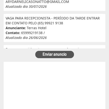
ARYDARNELICASONATTO@GMAIL.COM
Atualizado dia 30/07/2026
VAGA PARA RECEPCIONISTA - PERÍODO DA TARDE ENTRAR
EM CONTATO PELO (65) 99921 9138
Anunciante:
Terras Hotel
Contato:
65999219138 /
Atualizado dia 26/06/2026
Eu e meu marido estamos a procura de serviço em
fazenda. Eu tenho experiência e referência em cantina, ele
tem experiência e referência em lavoura. Passa veneno,
planta, colhe, joga adubo, calcário, nivela, etc... Eu tenho
30 anos ele 29 anos. Temos uma menina de 07 anos que já
frequenta a escola. Temos número de referência caso
precise desde já agradeço!
Anunciante:
Alessandra Cristina Batista pinto
Contato:
66996492699 / lorenaiza27112018@gmail.com
Atualizado dia 26/06/2026
Boa safra planejamento agrícola esta contratando