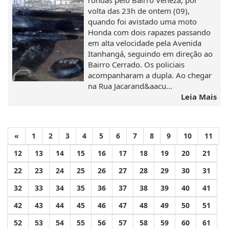
rondas pelo Bairro Veneza, por
volta das 23h de ontem (09),
quando foi avistado uma moto
Honda com dois rapazes passando
em alta velocidade pela Avenida
Itanhangá, seguindo em direção ao
Bairro Cerrado. Os policiais
acompanharam a dupla. Ao chegar
na Rua Jacarand&aacu...
Leia Mais
«
1
2
3
4
5
6
7
8
9
10
11
12
13
14
15
16
17
18
19
20
21
22
23
24
25
26
27
28
29
30
31
32
33
34
35
36
37
38
39
40
41
42
43
44
45
46
47
48
49
50
51
52
53
54
55
56
57
58
59
60
61