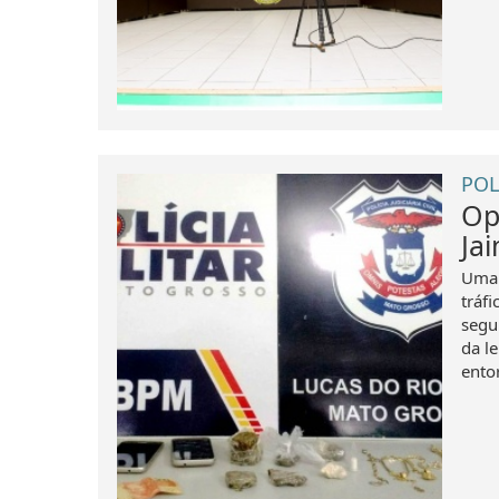
POL
Op
Jai
Uma 
tráfi
segu
da l
entor