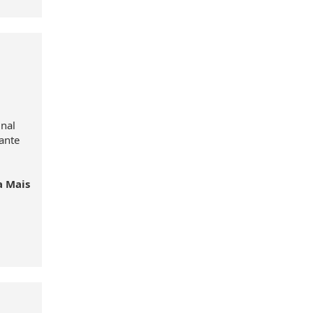
e
inal
ante
a Mais