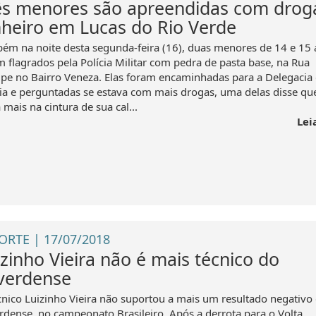
ês menores são apreendidas com drog
nheiro em Lucas do Rio Verde
ém na noite desta segunda-feira (16), duas menores de 14 e 15 
m flagrados pela Polícia Militar com pedra de pasta base, na Rua
ipe no Bairro Veneza. Elas foram encaminhadas para a Delegacia
cia e perguntadas se estava com mais drogas, uma delas disse qu
 mais na cintura de sua cal...
Lei
ORTE | 17/07/2018
izinho Vieira não é mais técnico do
verdense
cnico Luizinho Vieira não suportou a mais um resultado negativo
rdense, no campeonato Brasileiro. Após a derrota para o Volta