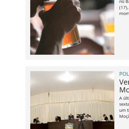
no Ba
(17)
mome
POL
Ve
Mo
A úl
sext
um t
Moção