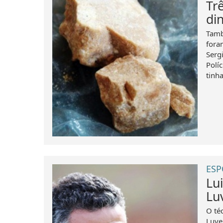
Tr
di
Tamb
fora
Serg
Polí
tinha
ESP
Lu
Lu
O té
Luve