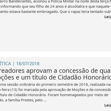
irro Bandeirantes, acionou a Polícia Militar na noite desta terça-f
, informando que seu filho de 24 anos é alcoólatra e que naquele
nto estava bastante embriagado. Que o rapaz teria tentado subtr
Lei
ÍTICA | 18/07/2018
readores aprovam a concessão de qua
ções e um título de Cidadão Honorári
tima sessão ordinária do primeiro semestre de 2018, realizada na
a-feira (13) foi marcada pela aprovação de Moções e da concessã
ítulo de Cidadão Honorário. Foram homenageados por meio de
, a família Prestes, pelo ...
Lei