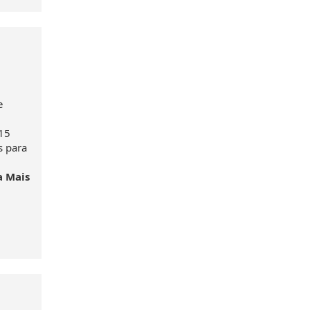
e
 15
s para
a Mais