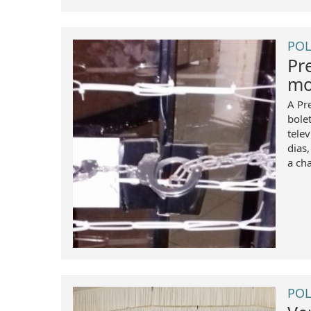
POL
Pr
mo
A Pr
bole
tele
dias
a ch
POL