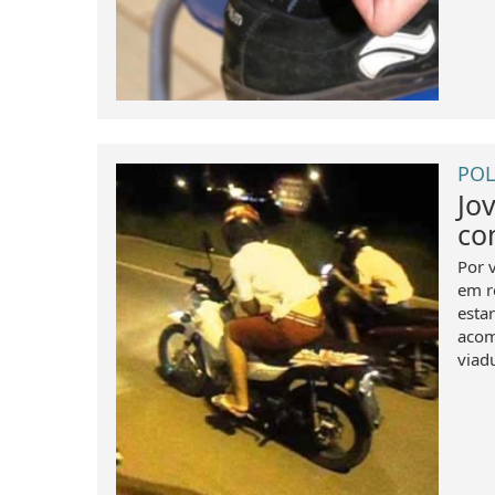
POL
Jo
co
Por 
em r
esta
acom
viadu