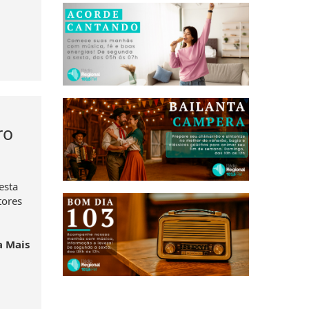
ro
esta
tores
a Mais