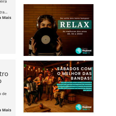
eira
a...
a Mais
tro
o
o de
a Mais