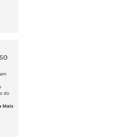
so
avam
o
xo do
a Mais