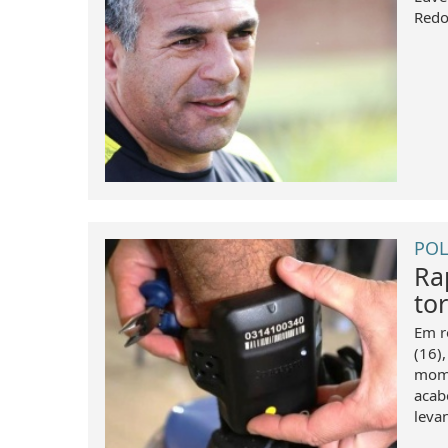
Redo
POL
Ra
to
Em r
(16),
mome
acab
leva