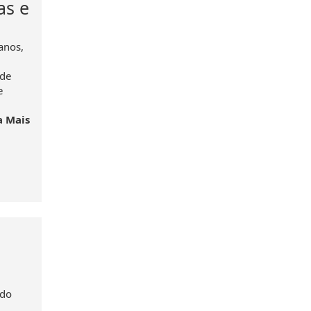
as e
anos,
 de
e
a Mais
 do