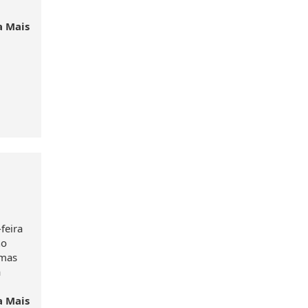
a Mais
feira
no
 mas
a
a Mais