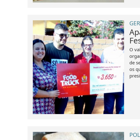
GER
Ap
Fe
O va
orga
de s
os q
presi
POL