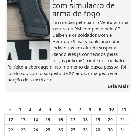
com simulacro de
arma de fogo
Em rondas pelo bairro Ventura, uma
viatura da PM composta pelo CB
Dalben e os soldados Both e
Henrique Silva, visualizaram dois
indivíduos em atitude suspeita
(sendo eles já conhecidos pelas
forças policiais), onde de imediato
foi feito a abordagem. No momento da busca pessoal foi
localizado com o suspeito de 22 anos, uma pequena
porção de subst&acir...
Leia Mais
«
1
2
3
4
5
6
7
8
9
10
11
12
13
14
15
16
17
18
19
20
21
22
23
24
25
26
27
28
29
30
31