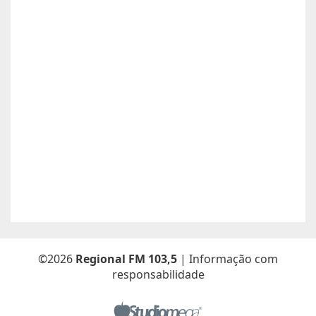
Contato:
66996492699 / lorenaiza27112018@gmail.com
Atualizado dia 26/06/2026
Boa safra planejamento agrícola esta contratando
motorista com categoria E..
Anunciante:
boa safra planejamento agricola
Contato:
65999684512 / agropecuariajulu23@gmail.com
Atualizado dia 26/06/2026
Sou Elton Pereira Rocha tenho 38 anos Procuro trabalho de
Caseiro fazenda ou characa eu e minha Esposa -Maria Elsa
Freitas.
Anunciante:
Elton Pereira Rocha
Contato:
65 9 92681768 /
Atualizado dia 26/06/2026
©2026
Regional FM 103,5
| Informação com
responsabilidade