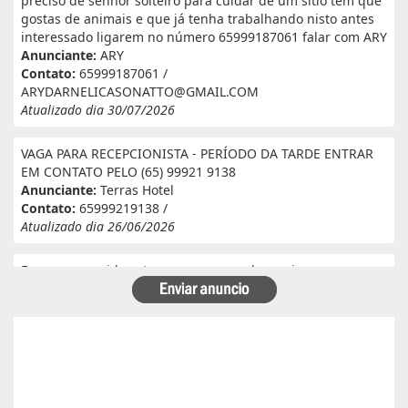
preciso de senhor solteiro para cuidar de um sitio tem que
gostas de animais e que já tenha trabalhando nisto antes
interessado ligarem no número 65999187061 falar com ARY
Anunciante:
ARY
Contato:
65999187061 /
ARYDARNELICASONATTO@GMAIL.COM
Atualizado dia 30/07/2026
VAGA PARA RECEPCIONISTA - PERÍODO DA TARDE ENTRAR
EM CONTATO PELO (65) 99921 9138
Anunciante:
Terras Hotel
Contato:
65999219138 /
Atualizado dia 26/06/2026
Eu e meu marido estamos a procura de serviço em
fazenda. Eu tenho experiência e referência em cantina, ele
tem experiência e referência em lavoura. Passa veneno,
planta, colhe, joga adubo, calcário, nivela, etc... Eu tenho
30 anos ele 29 anos. Temos uma menina de 07 anos que já
frequenta a escola. Temos número de referência caso
precise desde já agradeço!
Anunciante:
Alessandra Cristina Batista pinto