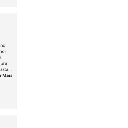
 no
nor
s
dura
sta...
a Mais