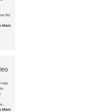
ue fez
a Mais
leo
rrido
to
o
...
a Mais