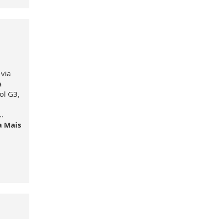
 via
a
ol G3,
.
a Mais