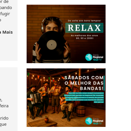
r de
apando
fugir
o
a Mais
e,
feira
rido
 que