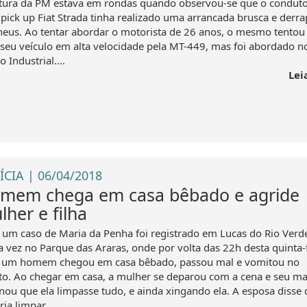
atura da PM estava em rondas quando observou-se que o conduto
pick up Fiat Strada tinha realizado uma arrancada brusca e derr
neus. Ao tentar abordar o motorista de 26 anos, o mesmo tentou 
seu veículo em alta velocidade pela MT-449, mas foi abordado n
o Industrial....
Lei
ÍCIA | 06/04/2018
mem chega em casa bêbado e agride
lher e filha
 um caso de Maria da Penha foi registrado em Lucas do Rio Verd
a vez no Parque das Araras, onde por volta das 22h desta quinta-
, um homem chegou em casa bêbado, passou mal e vomitou no
to. Ao chegar em casa, a mulher se deparou com a cena e seu ma
nou que ela limpasse tudo, e ainda xingando ela. A esposa disse
ria limpar....