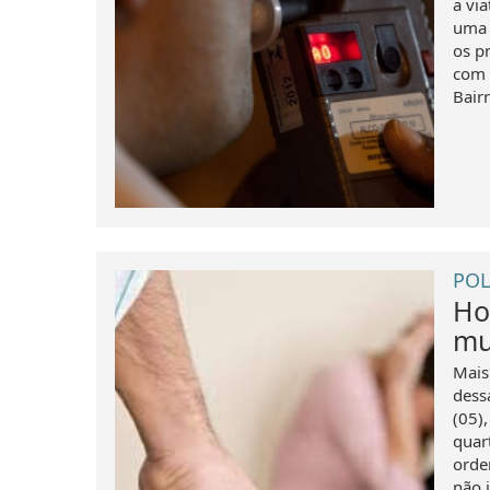
a vi
uma 
os p
com 
Bairr
POL
Ho
mu
Mais
dess
(05)
quar
orde
não i