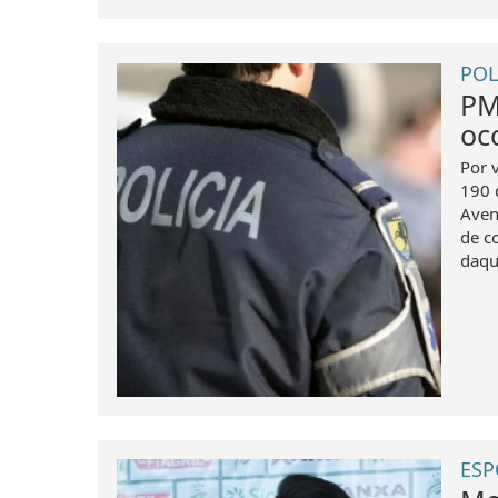
POL
PM
oc
Por v
190 
Aven
de c
daqu
ESP