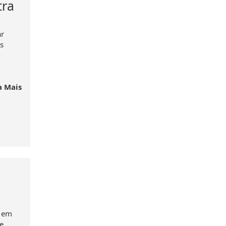
tra
ar
s
a Mais
m em
e,