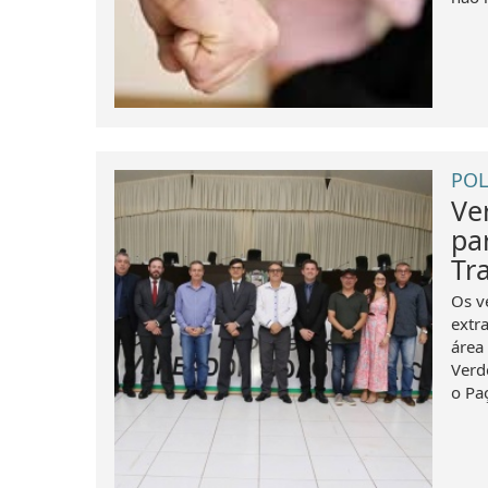
POL
Ve
pa
Tr
Os v
extr
área
Verd
o Paç