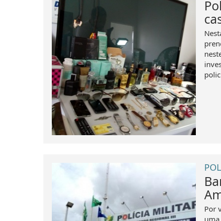
Po
ca
Nesta
pren
nest
inve
polic
POL
Ba
Am
Por 
uma 