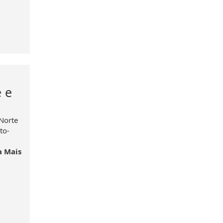
 e
Norte
to-
a Mais