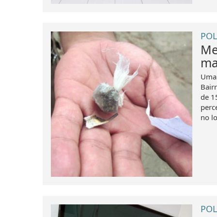
POL
Me
ma
Uma 
Bair
de 1
perc
no l
POL