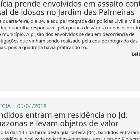
lícia prende envolvidos em assalto con
sal de idosos no Jardim das Palmeiras
 quarta-feira, dia 04, a equipe integrada das polícias Civil e Milit
deu quadrilha responsável pela prática de vários roubos ocorrido
e município. A prisão dos envolvidos se deu em decorrência de
stigações que vinham sendo realizado pela equipe integrada das
ias, pois a quadrilha havia praticando ro...
Lei
ÍCIA | 05/04/2018
ndidos entram em residência no Jd.
azonas e levam objetos de valor
volta das 14h da tarde desta quarta-feira (04), bandidos entrara
residência localizada no Jardim Amazonas, em Lucas do Rio Verd