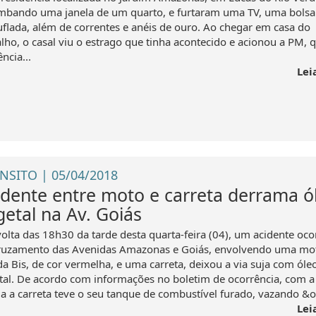
mbando uma janela de um quarto, e furtaram uma TV, uma bolsa
flada, além de correntes e anéis de ouro. Ao chegar em casa do
alho, o casal viu o estrago que tinha acontecido e acionou a PM, q
ência...
Lei
NSITO | 05/04/2018
idente entre moto e carreta derrama ó
getal na Av. Goiás
volta das 18h30 da tarde desta quarta-feira (04), um acidente oco
ruzamento das Avenidas Amazonas e Goiás, envolvendo uma mo
a Bis, de cor vermelha, e uma carreta, deixou a via suja com óle
tal. De acordo com informações no boletim de ocorrência, com a
da a carreta teve o seu tanque de combustível furado, vazando &oa
Lei