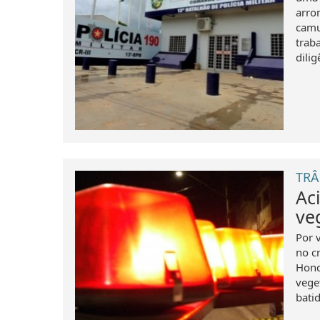
arro
camu
trab
dilig
TRÂ
Ac
ve
Por 
no c
Hond
vege
bati