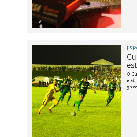
ESP
Cu
es
O Cu
e ab
gros