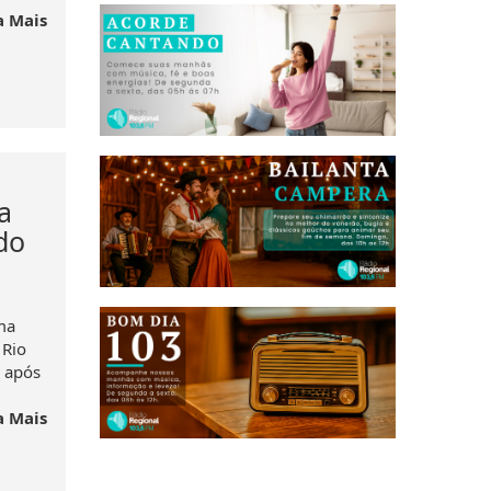
a Mais
a
do
ma
 Rio
, após
a Mais