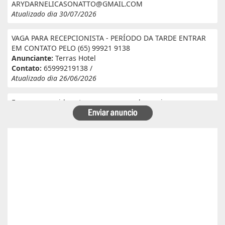
ARYDARNELICASONATTO@GMAIL.COM
Atualizado dia 30/07/2026
VAGA PARA RECEPCIONISTA - PERÍODO DA TARDE ENTRAR
EM CONTATO PELO (65) 99921 9138
Anunciante:
Terras Hotel
Contato:
65999219138 /
Atualizado dia 26/06/2026
Eu e meu marido estamos a procura de serviço em
fazenda. Eu tenho experiência e referência em cantina, ele
tem experiência e referência em lavoura. Passa veneno,
planta, colhe, joga adubo, calcário, nivela, etc... Eu tenho
30 anos ele 29 anos. Temos uma menina de 07 anos que já
frequenta a escola. Temos número de referência caso
precise desde já agradeço!
Anunciante:
Alessandra Cristina Batista pinto
Contato:
66996492699 / lorenaiza27112018@gmail.com
Atualizado dia 26/06/2026
Boa safra planejamento agrícola esta contratando