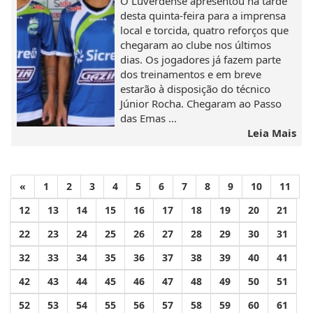
O Luverdense apresentou na tarde
desta quinta-feira para a imprensa
local e torcida, quatro reforços que
chegaram ao clube nos últimos
dias. Os jogadores já fazem parte
dos treinamentos e em breve
estarão à disposição do técnico
Júnior Rocha. Chegaram ao Passo
das Emas ...
Leia Mais
«
1
2
3
4
5
6
7
8
9
10
11
12
13
14
15
16
17
18
19
20
21
22
23
24
25
26
27
28
29
30
31
32
33
34
35
36
37
38
39
40
41
42
43
44
45
46
47
48
49
50
51
52
53
54
55
56
57
58
59
60
61