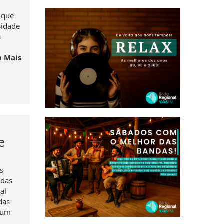
, que
sidade
a
a Mais
e
s
 das
al
das
 um