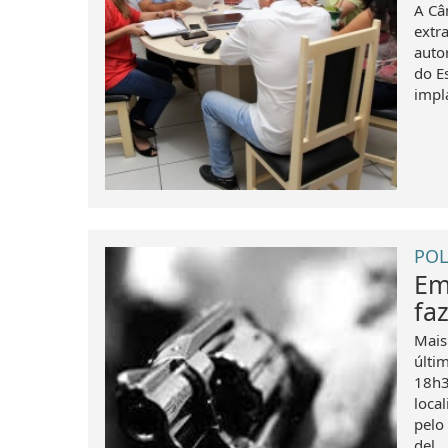
A Câ
extra
auto
do E
impl
POL
Em
fa
Mais
últi
18h3
loca
pelo
del...