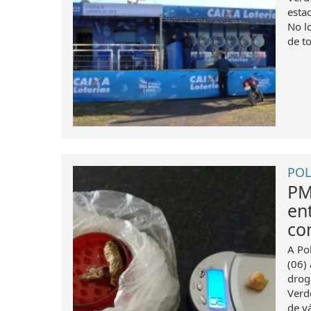
esta
No l
de to
POL
PM
en
co
A Po
(06)
drog
Verd
de vá