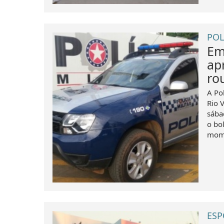
POL
Em
ap
ro
A Po
Rio V
sába
o bo
mome
ESP