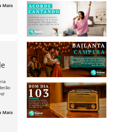
a Mais
de
ria
derão
vel
a Mais