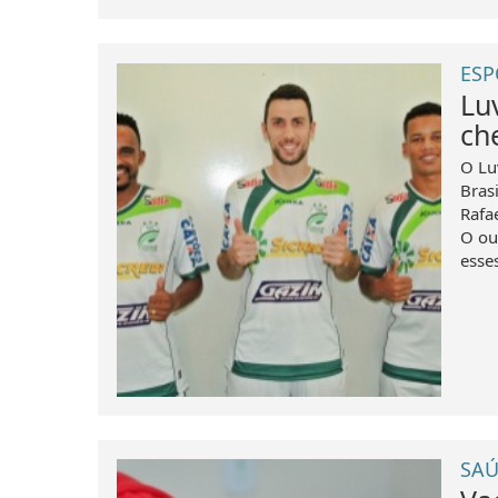
ESP
Lu
ch
O Lu
Brasi
Rafa
O ou
esse
SAÚ