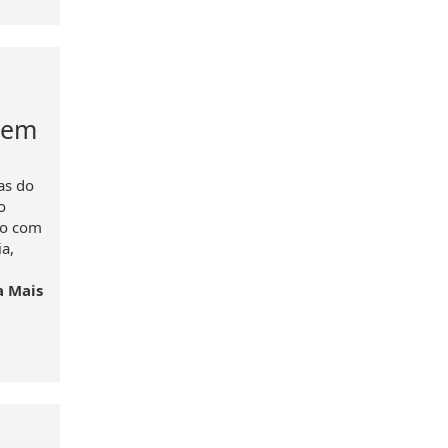
rem
as do
o
do com
a,
a Mais