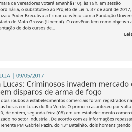
mara de Vereadores votará amanhã (10), às 19h, em sessão
ordinária, o substitutivo ao Projeto de Lei n. 37 de abril de 2017
riza o Poder Executivo a firmar convênio com a Fundação Univer
stado de Mato Grosso (Unemat). O convênio tem como objetivo 
antação de dois cursos de...
Lei
ICIA | 09/05/2017
 Lucas: Criminosos invadem mercado 
zem disparos de arma de fogo
 dois roubos a estabelecimentos comerciais foram registrados na
mas horas em Lucas do Rio Verde. O primeiro aconteceu por volta
0, de ontem, segunda-feira (08) em um estabelecimento comerci
lizado no setor industrial. De acordo com as informações repassa
 Tenente PM Gabriel Pazin, do 13º Batalhão, dois homens (sendo