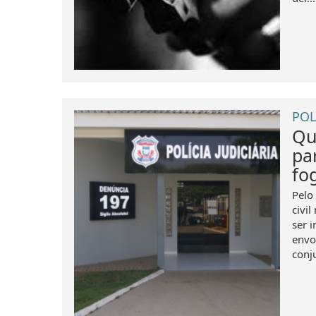
POL
Qu
pa
fo
Pelo
civi
ser i
envo
conju