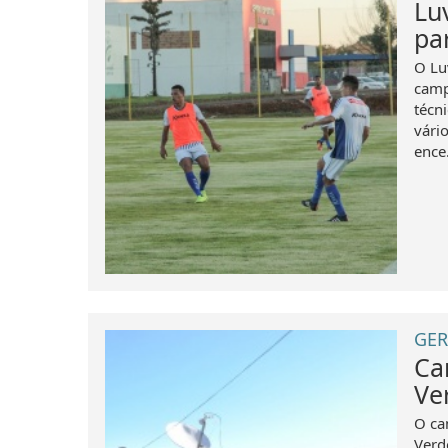
Lu
par
O Lu
camp
técn
vário
ence.
GER
Ca
Ve
O ca
Verd