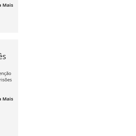
a Mais
ês
tenção
risões
a Mais