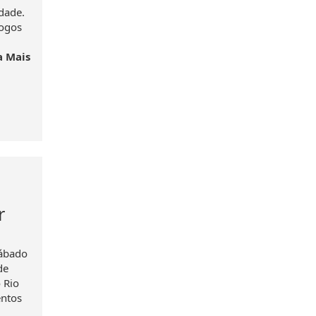
dade.
jogos
a Mais
r
sábado
de
 Rio
entos