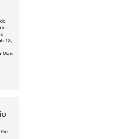
 do
 do
ou
ub-18,
a Mais
io
 Rio