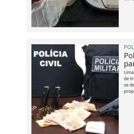
POL
Po
pa
Uma 
de tr
se d
prop