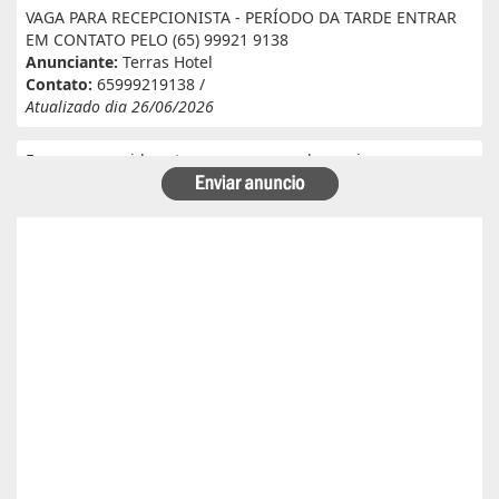
VAGA PARA RECEPCIONISTA - PERÍODO DA TARDE ENTRAR
EM CONTATO PELO (65) 99921 9138
Anunciante:
Terras Hotel
Contato:
65999219138 /
Atualizado dia 26/06/2026
Eu e meu marido estamos a procura de serviço em
fazenda. Eu tenho experiência e referência em cantina, ele
tem experiência e referência em lavoura. Passa veneno,
planta, colhe, joga adubo, calcário, nivela, etc... Eu tenho
30 anos ele 29 anos. Temos uma menina de 07 anos que já
frequenta a escola. Temos número de referência caso
precise desde já agradeço!
Anunciante:
Alessandra Cristina Batista pinto
Contato:
66996492699 / lorenaiza27112018@gmail.com
Atualizado dia 26/06/2026
Boa safra planejamento agrícola esta contratando
motorista com categoria E..
Anunciante:
boa safra planejamento agricola
Contato:
65999684512 / agropecuariajulu23@gmail.com