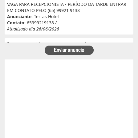
VAGA PARA RECEPCIONISTA - PERÍODO DA TARDE ENTRAR
EM CONTATO PELO (65) 99921 9138
Anunciante:
Terras Hotel
Contato:
65999219138 /
Atualizado dia 26/06/2026
Eu e meu marido estamos a procura de serviço em
fazenda. Eu tenho experiência e referência em cantina, ele
tem experiência e referência em lavoura. Passa veneno,
planta, colhe, joga adubo, calcário, nivela, etc... Eu tenho
30 anos ele 29 anos. Temos uma menina de 07 anos que já
frequenta a escola. Temos número de referência caso
precise desde já agradeço!
Anunciante:
Alessandra Cristina Batista pinto
Contato:
66996492699 / lorenaiza27112018@gmail.com
Atualizado dia 26/06/2026
Boa safra planejamento agrícola esta contratando
motorista com categoria E..
Anunciante:
boa safra planejamento agricola
Contato:
65999684512 / agropecuariajulu23@gmail.com